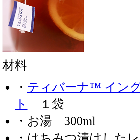
材料
・
ティバーナ™ イン
ト
１袋
・
お湯
300ml
・
はちみつ漬けした