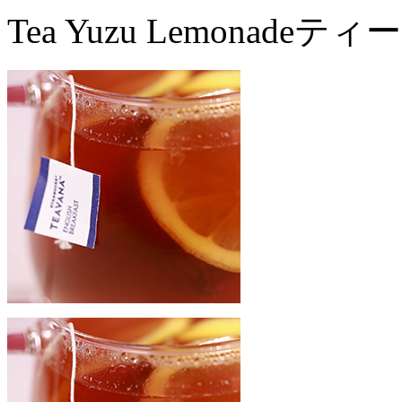
Tea Yuzu Lemonade
ティー