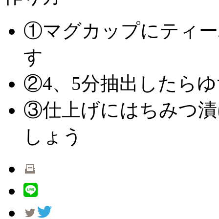
①
マグカップにティー
す
②
4、5分抽出したら
③
仕上げにはちみつ漬
しょう