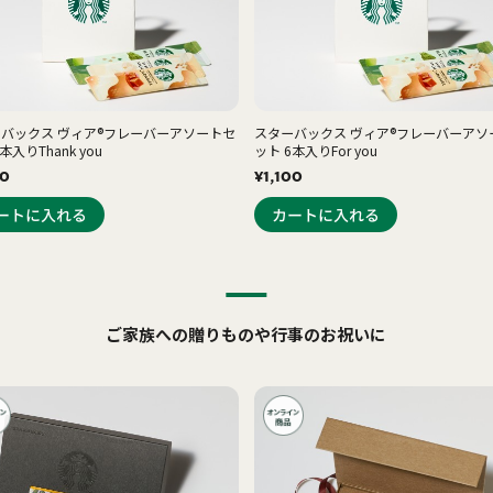
バックス ヴィア®フレーバーアソートセ
スターバックス ヴィア®フレーバーアソ
本入りThank you
ット 6本入りFor you
00
¥1,100
ご家族への贈りものや行事のお祝いに