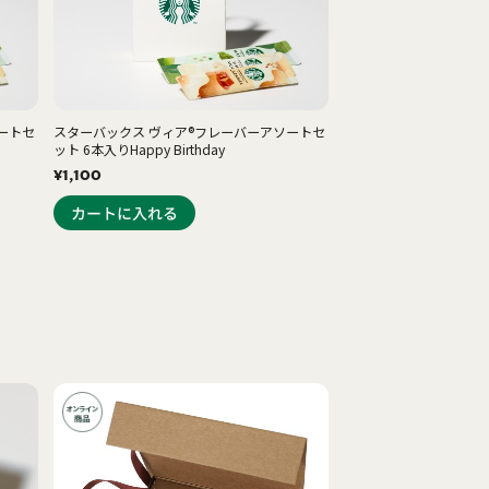
ートセ
スターバックス ヴィア®フレーバーアソートセ
ット 6本入りHappy Birthday
¥1,100