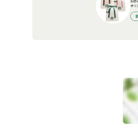
お好
オリ