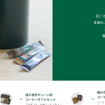
日ご
季節の
組み
渡す相手やシーン別
コー
コーヒーギフトセット
コーヒ
プチギフト
/
お祝い
/
ビジネス
/