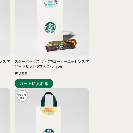
ンス ア
スターバックス ヴィア®コーヒーエッセンス ア
ソートセット 9本入りFor you
¥1,100