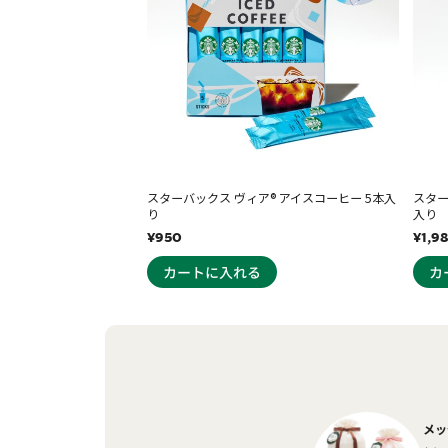
スターバックス ヴィア® アイスコーヒー 5本入
スター
り
入り
¥950
¥1,9
メッ