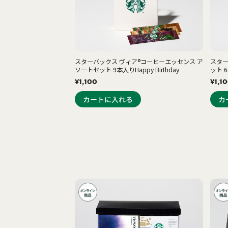
スターバックス ヴィア®コーヒーエッセンス ア
スター
ソートセット 9本入りHappy Birthday
ット 6
¥1,100
¥1,1