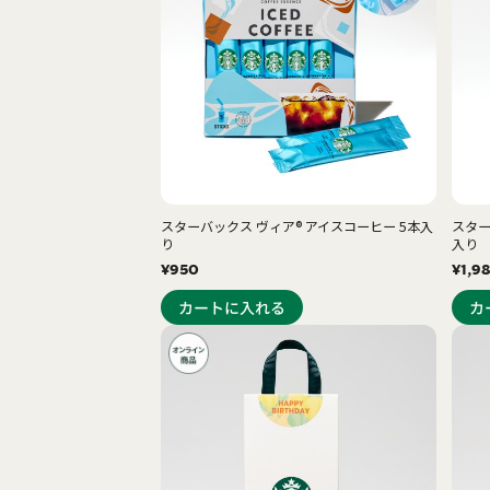
スターバックス ヴィア® アイスコーヒー 5本入
スター
り
入り
¥950
¥1,9