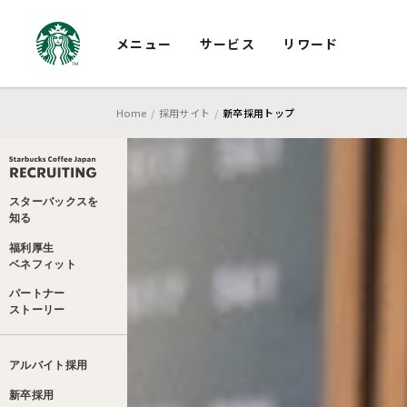
メニュー
サービス
リワード
Home
採用サイト
新卒採用トップ
スターバックスを
知る
STORY01（鹿児島）
福利厚生
ベネフィット
STORY02（栃木）
パートナー
STORY01
STORY03（熊本）
ストアマネージャー
ストーリー
（学生）
STORY04（東京）
ディストリクト
STORY02
マネージャー
（学生）
アルバイト採用
シニアスペシャリスト
STORY03
新卒採用
（子育て世代）