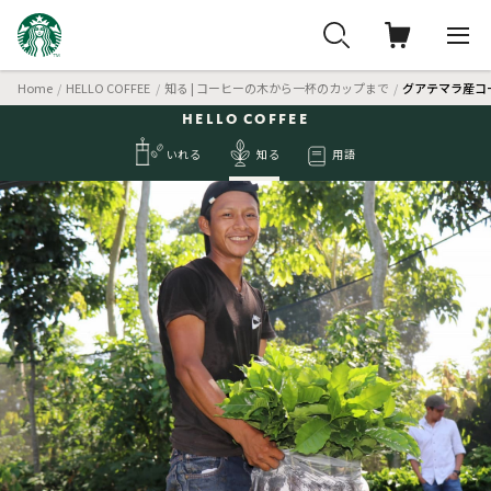
Home
HELLO COFFEE
知る | コーヒーの木から一杯のカップまで
グアテマラ産コ
HELLO
COFFEE
いれる
知る
用語