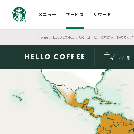
メニュー
サービス
リワード
Home
HELLO COFFEE
知る | コーヒーの木から一杯のカップ
HELLO
COFFEE
いれる