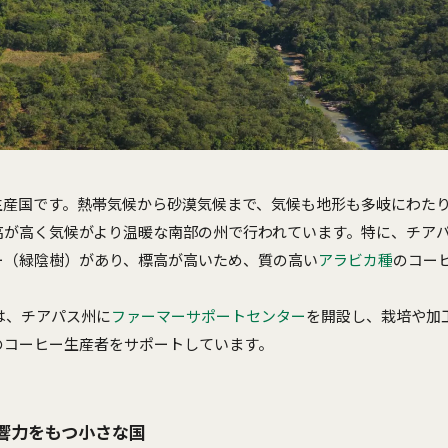
生産国です。熱帯気候から砂漠気候まで、気候も地形も多岐にわた
高が高く気候がより温暖な南部の州で行われています。特に、チア
ー（緑陰樹）があり、標高が高いため、質の高い
アラビカ種
のコー
スは、チアパス州に
ファーマーサポートセンター
を開設し、栽培や加
のコーヒー生産者をサポートしています。
響力をもつ小さな国