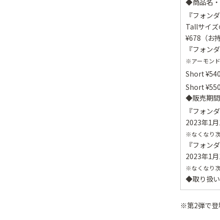
◆商品名・
『フォンダ
Tallサイ
¥678（お
『フォンダ
※アーモン
Short ¥540
Short ¥550
◆販売期間
『フォンダ
2023年1
※なくなり
『フォンダ
2023年1
※なくなり
◆取り扱い
※第2弾で