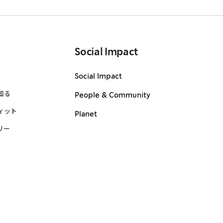
Social Impact
Social Impact
知る
People & Community
ィット
Planet
リー