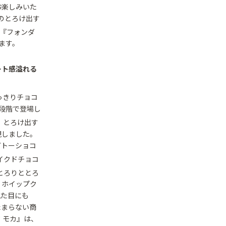
お楽しみいた
のとろけ出す
『フォンダ
ます。
ート感溢れる
っきりチョコ
段階で登場し
、とろけ出す
現しました。
ガトーショコ
イクドチョコ
とろりととろ
、ホイップク
見た目にも
たまらない商
 モカ』は、