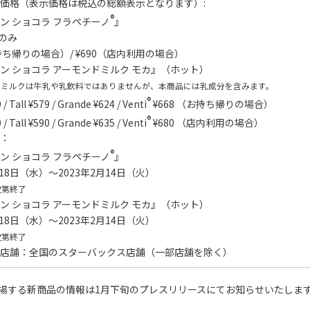
価格（表示価格は税込の総額表示となります）:
®
ン ショコラ フラペチーノ
』
ズのみ
持ち帰りの場合）/ ¥690（店内利用の場合）
ン ショコラ アーモンドミルク モカ』（ホット）
ドミルクは牛乳や乳飲料ではありませんが、本商品には乳成分を含みます。
®
 / Tall ¥579 / Grande ¥624 / Venti
¥668 （お持ち帰りの場合）
®
 / Tall ¥590 / Grande ¥635 / Venti
¥680 （店内利用の場合）
：
®
ン ショコラ フラペチーノ
』
月18日（水）～2023年2月14日（火）
次第終了
ン ショコラ アーモンドミルク モカ』（ホット）
月18日（水）～2023年2月14日（火）
次第終了
店舗：全国のスターバックス店舗（一部店舗を除く）
登場する新商品の情報は1月下旬のプレスリリースにてお知らせいたしま