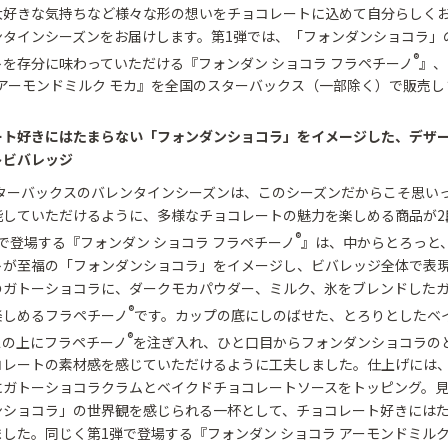
大好きな気持ちなど様々な形の想いをチョコレートに込めて自分らしく
ンタインシーズンをお届けします。第1弾では、「フォンダンショコラ」
®
を存分に味わっていただける『フォンダン ショコラ フラペチーノ
』、
 アーモンドミルク モカ』を全国のスターバックス（一部除く）で販売し
ート好きにはたまらない「フォンダンショコラ」をイメージした、デザ
トビバレッジ
スターバックスのバレンタインシーズンは、このシーズンだからこそ思い
能していただけるように、多様なチョコレートの魅力を楽しめる商品が2
®
で登場する『フォンダン ショコラ フラペチーノ
』は、中からとろっと
トが至福の「フォンダンショコラ」をイメージし、ビバレッジ全体で表
のガトーショコラに、ダークモカパウダー、ミルク、氷をブレンドした
®
楽しめるフラペチーノ
です。カップの底にしのばせた、とろりとしたベ
®
スの上にフラペチーノ
を注ぎ入れ、ひと口目からフォンダンショコラの
コレートの素材感を感じていただけるように工夫しました。仕上げには
にガトーショコラクラムとベイクドチョコレートソースをトッピング。
ンショコラ」の世界観を感じられる一杯として、チョコレート好きには
した。同じく第1弾で登場する『フォンダン ショコラ アーモンドミルク