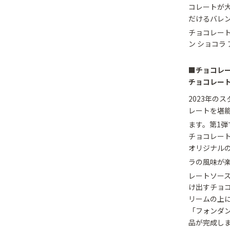
コレートが
だけるバレ
チョコレート
ン ショコラ
■チョコレ
チョコレー
2023年の
レートを堪
ます。第1弾
チョコレー
オリジナル
ラの風味が
レートソー
け出すチョ
リームの上
「フォンダ
品が完成しま