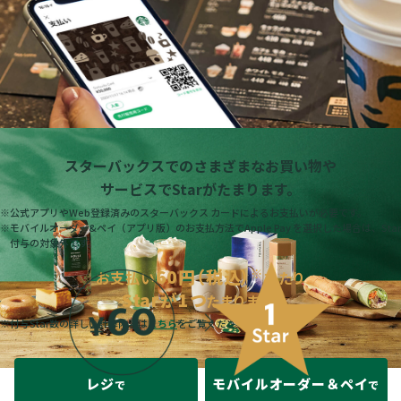
スターバックスでのさまざまなお買い物や
サービスでStarがたまります。
※
公式アプリやWeb登録済みのスターバックス カードによるお支払いが必要です。
※
モバイルオーダー&ペイ（アプリ版）のお支払方法でApple Pay を選択した場合は、Star
付与の対象外です。
60円（税込）
※
お支払い
あたり
Starが1つ
たまります。
※
付与Star数の詳しい計算内容は
こちら
をご覧ください。
レジ
モバイルオーダー＆ペイ
で
で