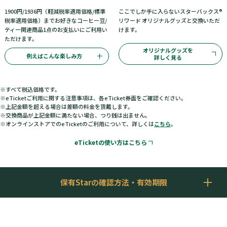
1900円/1936円（軽減税率適用価格/標準
ここでしか手に入らないスターバックス®
税率適用価格）までお好きなコーヒー豆/
リワード オリジナルグッズと交換いただ
ティー関連商品1点のお支払いにご利用い
けます。
ただけます。
オリジナルグッズを
例えばこんな楽しみ方
詳しく見る
※
すべて税込価格です。
※
eTicketご利用に関する注意事項は、各eTicket券面をご確認ください。
※
上記金額を超える場合は差額の料金を頂戴します。
※
交換商品が上記金額に満たない場合、つり銭は出ません。
※
オンラインストアでのeTicketのご利用について、詳しくは
こちら
。
eTicketの使い方はこちら
保有Starの確認方法・有効期限