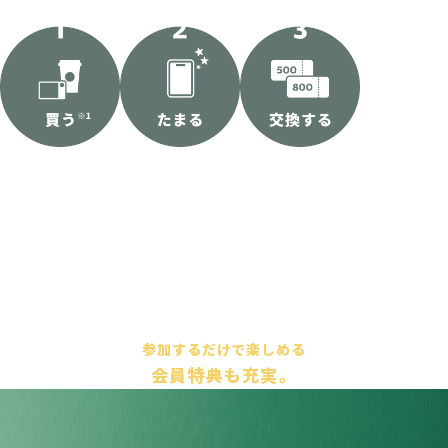
公式アプリや登録済
お支払いのたびに
たまったStarはドリ
み
スターバックス
Starが
たまります。
ンクやフードに
使え
カードで
お買い物を
るeTicketや
オリジ
します。
ナルグッズに交換で
きます。
※1 モバイルオーダー&ペイ（アプリ版）のお支払方法でApple Pay を
選択した場合は、Star 付与の対象外です。
参加するだけで楽しめる
会員特典も充実。