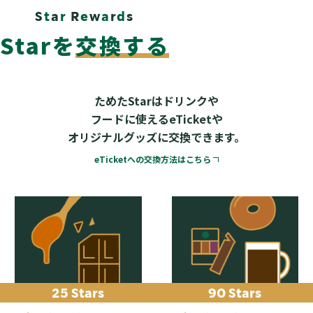
S
t
a
r
R
e
w
a
r
d
s
Starを
交換する
ためたStarはドリンクや
フードに使えるeTicketや
オリジナルグッズに交換できます。
eTicketへの交換方法はこちら
25 Stars
90 Stars