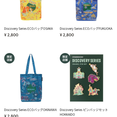
Discovery Series ECOバッグOSAKA
Discovery Series ECOバッグFUKUOKA
¥ 2,800
¥ 2,800
Discovery Series ECOバッグOKINAWA
Discovery Series ピンバッジセット
HOKKAIDO
¥ 2,800