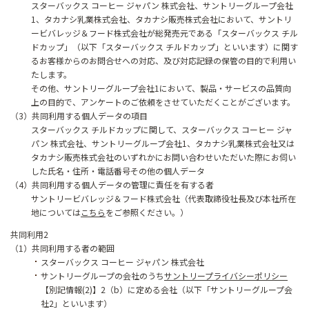
スターバックス コーヒー ジャパン 株式会社、サントリーグループ会社
1、タカナシ乳業株式会社、タカナシ販売株式会社において、サントリ
ービバレッジ＆フード株式会社が総発売元である「スターバックス チル
ドカップ」（以下「スターバックス チルドカップ」といいます）に関す
るお客様からのお問合せへの対応、及び対応記録の保管の目的で利用い
たします。
その他、サントリーグループ会社1において、製品・サービスの品質向
上の目的で、アンケートのご依頼をさせていただくことがございます。
（3）共同利用する個人データの項目
スターバックス チルドカップに関して、スターバックス コーヒー ジャ
パン 株式会社、サントリーグループ会社1、タカナシ乳業株式会社又は
タカナシ販売株式会社のいずれかにお問い合わせいただいた際にお伺い
した氏名・住所・電話番号その他の個人データ
（4）共同利用する個人データの管理に責任を有する者
サントリービバレッジ＆フード株式会社（代表取締役社長及び本社所在
地については
こちら
をご参照ください。）
共同利用2
（1）共同利用する者の範囲
スターバックス コーヒー ジャパン 株式会社
サントリーグループの会社のうち
サントリープライバシーポリシー
【別記情報(2)】2（b）に定める会社（以下「サントリーグループ会
社2」といいます）