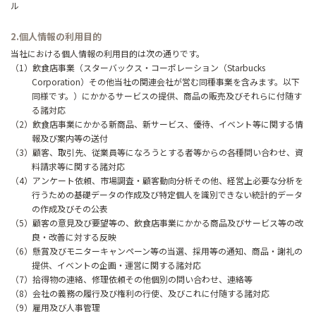
ル
2.個人情報の利用目的
当社における個人情報の利用目的は次の通りです。
（1）飲食店事業（スターバックス・コーポレーション（Starbucks
Corporation）その他当社の関連会社が営む同種事業を含みます。以下
同様です。）にかかるサービスの提供、商品の販売及びそれらに付随す
る諸対応
（2）飲食店事業にかかる新商品、新サービス、優待、イベント等に関する情
報及び案内等の送付
（3）顧客、取引先、従業員等になろうとする者等からの各種問い合わせ、資
料請求等に関する諸対応
（4）アンケート依頼、市場調査・顧客動向分析その他、経営上必要な分析を
行うための基礎データの作成及び特定個人を識別できない統計的データ
の作成及びその公表
（5）顧客の意見及び要望等の、飲食店事業にかかる商品及びサービス等の改
良・改善に対する反映
（6）懸賞及びモニターキャンペーン等の当選、採用等の通知、商品・謝礼の
提供、イベントの企画・運営に関する諸対応
（7）拾得物の連絡、修理依頼その他個別の問い合わせ、連絡等
（8）会社の義務の履行及び権利の行使、及びこれに付随する諸対応
（9）雇用及び人事管理