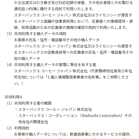
かる伝達又は引き継ぎ及び対応記録の保管、その他お客様とのお取引を
適切且つ円滑に履行する目的で利用いたします。
スターバックス コーヒー ジャパン 株式会社又はライセンシーが運営す
るスターバックス店舗の従業員採用において、応募者への情報提供・連
絡、採用活動のための応募者の情報の確認の目的で利用いたします。
（3）共同利用する個人データの項目
お客様の氏名・住所・電話番号その他の個人データ
スターバックス コーヒー ジャパン 株式会社又はライセンシーの運営す
るスターバックスの従業員採用への応募者の氏名・住所・電話番号その
他の個人データ
（4）共同利用する個人データの管理に責任を有する者
スターバックス コーヒー ジャパン 株式会社（代表取締役社長及び本社
所在地については「1.個人情報取扱事業者の名称等」をご参照くださ
い。）
共同利用4
（1）共同利用する者の範囲
スターバックス コーヒー ジャパン 株式会社
スターバックス・コーポレーション（Starbucks Corporation）その
他当社の関連会社
（2）利用目的
お客様の個人データについては、飲食店事業にかかるサービスの提供、