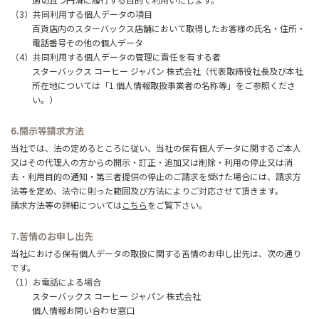
（3）共同利用する個人データの項目
百貨店内のスターバックス店舗において取得したお客様の氏名・住所・
電話番号その他の個人データ
（4）共同利用する個人データの管理に責任を有する者
スターバックス コーヒー ジャパン 株式会社（代表取締役社長及び本社
所在地については「1.個人情報取扱事業者の名称等」をご参照くださ
い。）
6.開示等請求方法
当社では、法の定めるところに従い、当社の保有個人データに関するご本人
又はその代理人の方からの開示・訂正・追加又は削除・利用の停止又は消
去・利用目的の通知・第三者提供の停止のご請求を受けた場合には、請求方
法等を定め、法令に則った範囲及び方法によりご対応させて頂きます。
請求方法等の詳細については
こちら
をご覧下さい。
7.苦情のお申し出先
当社における保有個人データの取扱に関する苦情のお申し出先は、次の通り
です。
（1）お電話による場合
スターバックス コーヒー ジャパン 株式会社
個人情報お問い合わせ窓口