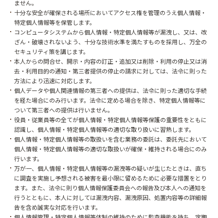
ません。
十分な安全が確保される場所においてアクセス権を管理のうえ個人情報・
特定個人情報等を保管します。
コンピュータシステムから個人情報・特定個人情報等が漏洩し、又は、改
ざん・破壊されないよう、十分な技術水準を満たすものを採用し、万全の
セキュリティ策を講じます。
本人からの問合せ、開示・内容の訂正・追加又は削除・利用の停止又は消
去・利用目的の通知・第三者提供の停止の請求に対しては、法令に則った
方法により迅速に対応します。
個人データや個人関連情報の第三者への提供は、法令に則った適切な手続
を経た場合にのみ行います。法令に定める場合を除き、特定個人情報等に
ついて第三者への提供は行いません。
役員・従業員等の全てが個人情報・特定個人情報等保護の重要性をともに
認識し、個人情報・特定個人情報等の適切な取り扱いに習熟します。
個人情報・特定個人情報等の取扱いを含む業務の委託は、委託先において
個人情報・特定個人情報等の適切な取扱いが確保・維持される場合にのみ
行います。
万が一、個人情報・特定個人情報等の漏洩等の疑いが生じたときは、直ち
に調査を実施し予想される被害を最小限に留めるために必要な措置をとり
ます。また、法令に則り個人情報保護委員会への報告及び本人への通知を
行うとともに、本人に対しては漏洩内容、漏洩原因、処置内容等の詳細報
告を含め誠実な対応を行います。
個人情報管理・特定個人情報等体制の維持のために監査機能を持ち、定期