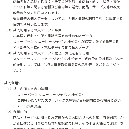
商品の販売及びそれらに付随する諸対応、新商品・新サービス・優待・
イベント等に関する情報及び案内等の送付、商品・サービス等の改良・
改善のために利用いたします。
従業員等の個人データについては「2.個人情報の利用目的」に規定する
目的で利用いたします。
（3）共同利用する個人データの項目
お客様の氏名・住所・電話番号その他の個人データ
スターバックス コーヒー ジャパン 株式会社が保有する従業員等の氏
名・部署名・住所・電話番号その他の個人データ
（4）共同利用する個人データの管理に責任を有する者
スターバックス コーヒー ジャパン 株式会社（代表取締役社長及び本社
所在地については「1.個人情報取扱事業者の名称等」をご参照くださ
い。）
共同利用5
（1）共同利用する者の範囲
スターバックス コーヒー ジャパン 株式会社
ご利用いただいたスターバックス店舗が百貨店内にある場合におい
て、当該百貨店
（2）利用目的
商品・サービスに関するお客様からのお問合せへの対応、当該対応にか
かる伝達又は引き継ぎ及び対応記録の保管、その他お客様とのお取引を
適切且つ円滑に履行する目的で利用いたします。