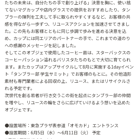
たちの未来は、自分たちの手で創り上げる」決意を胸に、使い捨
てないマグカップや店内グラスでの提供をおすすめしたり、タン
ブラーの陳列を工夫して手に取られやすくするなど、お客様の共
感を得ながら一歩ずつ、リユースアクションを加速させてきまし
た。この先もお客様とともに同じ歩調で歩みを進める決意を込
め、カップには同エリアのパートナーの手で、これまでの道のり
への感謝のメッセージを記しました。
そしてこのオブジェで使用したコーヒー苗は、スターバックスの
コーヒーパッション溢れるバリスタたちのもとで大切に育てられ
ます。またカップはアップサイクルして8月に実施する1dayイベン
ト「タンブラー部 学生サミット」でお客様のもとに。その他造形
素材も専門業者による回収の上、リユース、またはリサイクルさ
れる予定です。
次世代を創る若者が行き交うこの街を起点にタンブラー部の仲間
を増やし、リユースの輪をさらに広げていけるよう想いを込めた
オブジェです。
●設置場所：東急プラザ表参道「オモカド」 エントランス
●設置期間：6月5日（水）～6月11日（火） 予定