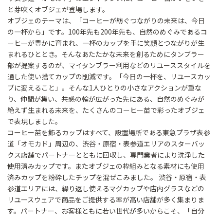
と芽吹くオブジェが登場します。
オブジェのテーマは、「コーヒーが紡ぐつながりの未来は、今日
の一杯から」です。100年先も200年先も、自然のめぐみであるコ
ーヒーが豊かに育まれ、一杯のカップを手に笑顔とつながりが生
まれるひととき。そんなあたたかな未来を創るためにタンブラー
部が提案するのが、マイタンブラー利用などのリユーススタイルを
通した使い捨てカップの削減です。「今日の一杯を、リユースカッ
プに変えること」。そんな1人ひとりの小さなアクションが重な
り、仲間が集い、共感の輪が広がった先にある、自然のめぐみが
絶えず生まれる未来を、たくさんのコーヒー苗で彩ったオブジェ
で表現しました。
コーヒー苗を飾るカップはすべて、設置場所である東急プラザ表参
道「オモカド」周辺の、渋谷・原宿・表参道エリアのスターバッ
クス店舗でパートナーとともに回収し、専門業者により洗浄した
使用済みカップです。またオブジェの枠組みとなる素材にも使用
済みカップを粉砕したチップを混ぜこみました。 渋谷・原宿・表
参道エリアには、繰り返し使えるマグカップや店内グラスなどの
リユースウェアで商品をご提供する率が高い店舗が多く集まりま
す。パートナー、お客様ともに若い世代が多いからこそ、「自分