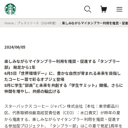
Home
プレスリリース（2024年度）
楽しみながらマイタンブラー利用を推奨・促進
2024/06/05
楽しみながらマイタンブラー利用を推奨・促進する「タンブラー
部」 発足から1年
6月5日「世界環境デー」に、豊かな自然が育まれる未来を目指し
たコーヒー苗で彩るオブジェ登場
8月に学生“部員”と未来を共創する「学生サミット」開催。さらに
仲間を増やし、共感の輪広げる
スターバックス コーヒー ジャパン 株式会社［本社：東京都品川
区、代表取締役最高経営責任者（CEO）：水口貴文］が昨年の夏
から推進する、楽しみながらマイタンブラー利用を推奨・促進す
る参加型プロジェクト、「タンブラー部」はこの夏で発足1周年を