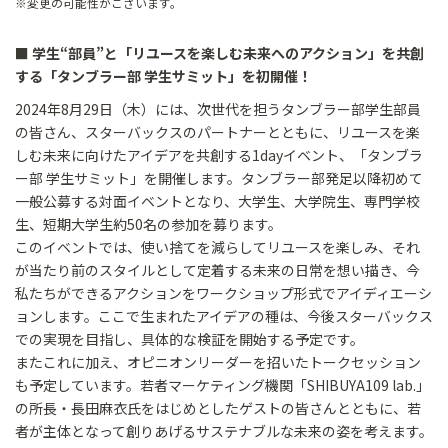
※変更の可能性がございます。
■ 学生“部員”と「リユースを楽しむ未来へのアクション」を共創
する「タンブラー部 学生サミット」を初開催！
2024年8月29日（木）には、次世代を担うタンブラー部学生部員
の皆さん、スターバックスのパートナーとともに、リユースを楽
しむ未来に向けたアイデアを共創する1dayイベント、「タンブラ
ー部 学生サミット」を開催します。タンブラー部発足以降初めて
一般公募する対面イベントとなり、大学生、大学院生、専門学校
生、短期大学生約50名の参加を募ります。
このイベントでは、使い捨てを減らしてリユースを楽しみ、それ
が当たり前のスタイルとして定着する未来の日常を想い描き、今
私たちができるアクションをワークショップ形式でアイディエーシ
ョンします。ここで生まれたアイデアの種は、今後スターバックス
での実現を目指し、具体的な検証を開始する予定です。
またこれに加え、オピニオンリーダーを招いたトークセッション
も予定しています。若者マーケティング機関「SHIBUYA109 lab.」
の所長・長田麻衣氏をはじめとしたゲストの皆さんとともに、若
者が主体となって創りあげるサステナブルな未来の姿を考えます。