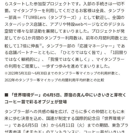
らスタートした参加型プロジェクトです。入部の手続きは一切不
要。マイタンブラーを利用してくださるお客様は全員、タンブラ
ー部員＝「TUMBLers（タンブラーズ）」として歓迎し、全国の
スターバックス店舗と、アプリや特設webページなどのデジタル
空間で様々な部活動を展開してまいりました。プロジェクトが発
足してから1か月間のタンブラー利用数は、前年の月間利用数と比
※
較して1.7倍に伸長
。タンブラー部の「応援マネージャー」であ
る店舗パートナーとともに、「ひとりではなく皆で」、「1回限り
ではなく継続的に」、「我慢ではなく楽しく」、マイタンブラー
の利用をご提案し、一歩ずつ歩みを進めてまいりました。
※2023年5月31日～6月30日までのタンブラー等マイカップの利用杯数と、
2022年のタンブラー等マイカップの月間利用平均杯数との比較
■ 「世界環境デー」の6月5日、原宿の真ん中にいきいきと芽吹く
コーヒー苗で彩るオブジェが登場
タンブラー部への共感の輪を広げ、さらに多くの仲間とともに未
来に歩む決意を込め、国連が制定する国際的記念日「世界環境デ
ー」である6月5日（水）から6月11日（火）までの期間、東急プラ
ザ表参道「オモカド」のエントランスに、コーヒー苗がいきいき