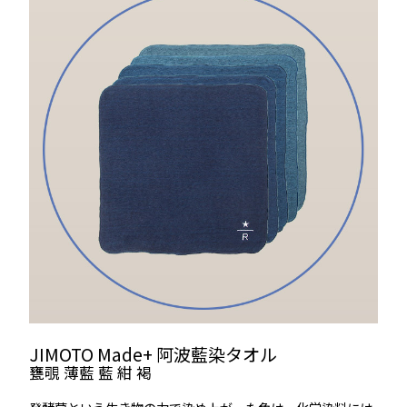
JIMOTO Made+ 阿波藍染タオル
甕覗 薄藍 藍 紺 褐