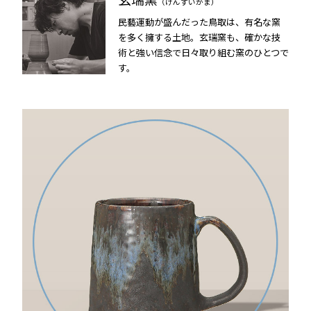
（げんずいがま）
民藝運動が盛んだった鳥取は、有名な窯
を多く擁する土地。玄瑞窯も、確かな技
術と強い信念で日々取り組む窯のひとつで
す。