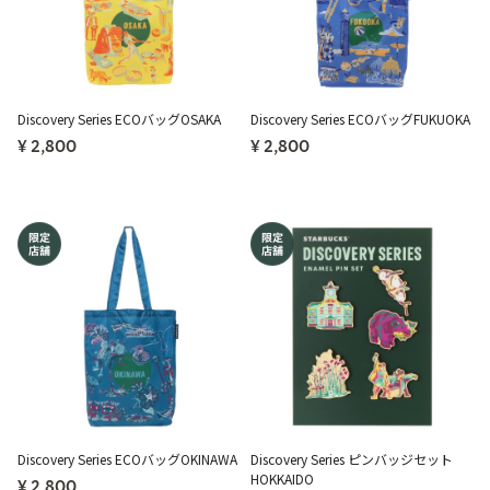
Discovery Series ECOバッグOSAKA
Discovery Series ECOバッグFUKUOKA
¥ 2,800
¥ 2,800
Discovery Series ECOバッグOKINAWA
Discovery Series ピンバッジセット
HOKKAIDO
¥ 2,800