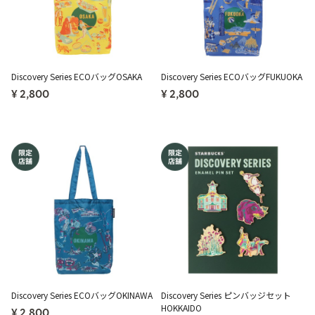
Discovery Series ECOバッグOSAKA
Discovery Series ECOバッグFUKUOKA
¥ 2,800
¥ 2,800
Discovery Series ECOバッグOKINAWA
Discovery Series ピンバッジセット
HOKKAIDO
¥ 2,800