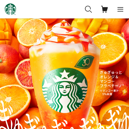
ス
タ
ー
バ
ッ
ク
ス
コ
ー
ヒ
ー
ジ
ャ
パ
ン
公