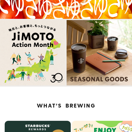
式
サ
イ
ト
WHAT’S BREWING