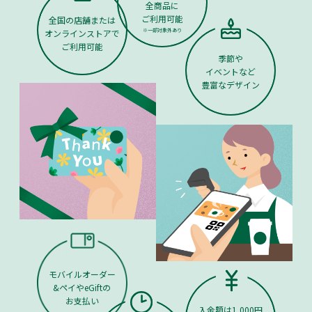
全商品に
ご利用可能
全国の店舗または
※一部対象外あり
オンラインストアで
ご利用可能
季節や
イベントなど
豊富なデザイン
モバイルオーダー
&ペイやeGiftの
お支払い
入金額は1,000円