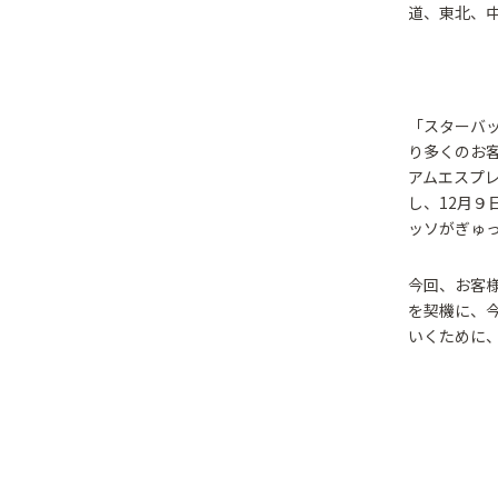
道、東北、
「スターバ
り多くのお
アムエスプ
し、12月
ッソがぎゅ
今回、お客
を契機に、
いくために