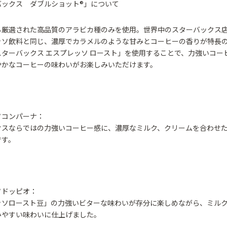
バックス ダブルショット®」について
ら厳選された高品質のアラビカ種のみを使用。世界中のスターバックス
ッソ飲料と同じ、濃厚でカラメルのような甘みとコーヒーの香りが特長
ターバックス エスプレッソ ロースト」を使用することで、力強いコー
やかなコーヒーの味わいがお楽しみいただけます。
ソコンパーナ：
クスならではの力強いコーヒー感に、濃厚なミルク、クリームを合わせ
です。
ソドッピオ：
ッソロースト豆」の力強いビターな味わいが存分に楽しめながら、ミル
みやすい味わいに仕上げました。