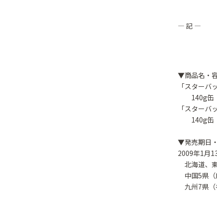
― 記 ―
▼商品名・容
「スターバッ
140g缶
「スターバッ
140g缶
▼発売期日
2009年1月
北海道、東
中国5県（
九州7県（