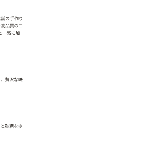
店舗の手作り
の高品質のコ
ヒー感に加
た、贅沢な味
クと砂糖を少