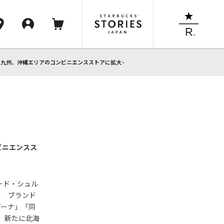
、九州、沖縄エリアのコンビニエンスストアに拡大 -
ビニエンスス
ード・シュル
ス ブランド
パーナ」「同
、新たに北海