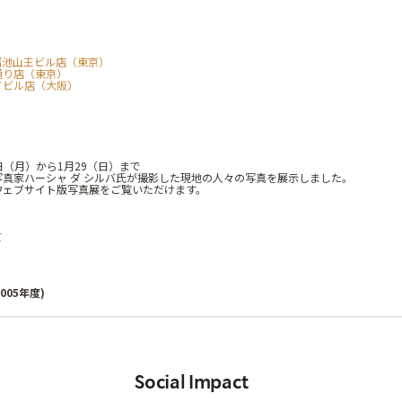
溜池山王ビル店（東京）
通り店（東京）
イビル店（大阪）
6日（月）から1月29（日）まで
真家ハーシャ ダ シルバ氏が撮影した現地の人々の写真を展示しました。
ウェブサイト版写真展をご覧いただけます。
て
2005年度)
Social Impact