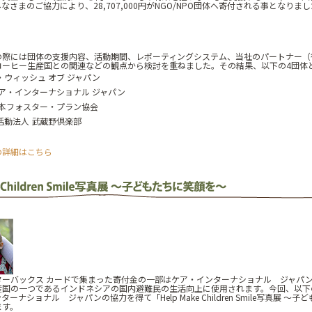
なさまのご協力により、28,707,000円がNGO/NPO団体へ寄付される事となりま
の際には団体の支援内容、活動期間、レポーティングシステム、当社のパートナー（
コーヒー生産国との関連などの観点から検討を重ねました。その結果、以下の4団体
・ウィッシュ オブ ジャパン
ケア・インターナショナル ジャパン
日本フォスター・プラン協会
活動法人 武蔵野倶楽部
の詳細はこちら
ターバックス カードで集まった寄付金の一部はケア・インターナショナル ジャパ
産国の一つであるインドネシアの国内避難民の生活向上に使用されます。今回、以下
ーナショナル ジャパンの協力を得て「Help Make Children Smile写真展 ～
ます。