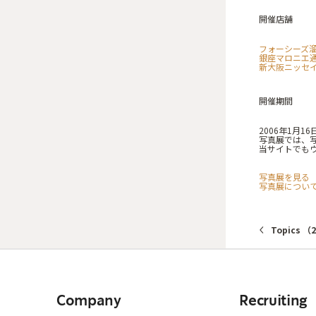
開催店舗
フォーシーズ
銀座マロニエ
新大阪ニッセ
開催期間
2006年1月1
写真展では、写
当サイトでも
写真展を見る
写真展につい
Topics （
Company
Recruiting