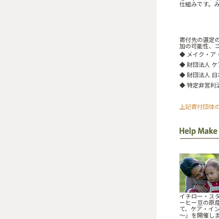
仕組みです。み
寄付先の選定
加の可能性、
◆
メイク・ア
◆
財団法人 
◆
財団法人 
◆
特定非営利
上記寄付団体
イチロー・ス
ーヒー豆の原
て、ケア・インタ
～」を開催し