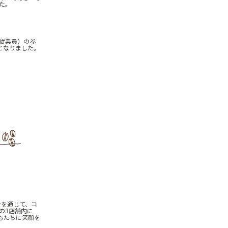
した。
従業員）の参
となりました。
ンを通じて、コ
の3店舗内に
子どもたちに笑顔を