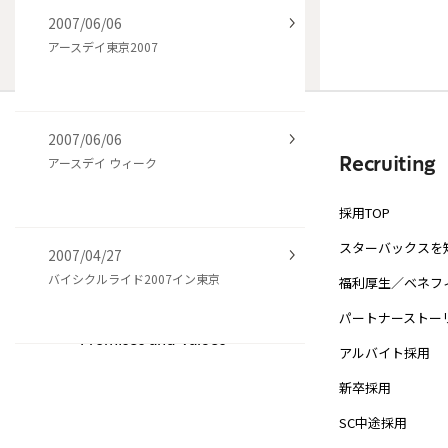
2007/06/06
アースデイ東京2007
2007/06/06
アースデイ ウィーク
Company
Recruiting
会社案内
採用TOP
会社概要
スターバックスを
2007/04/27
バイシクルライド2007イン東京
沿革
福利厚生／ベネフ
パートナーストー
Our Mission,
Promises and Values
アルバイト採用
新卒採用
SC中途採用