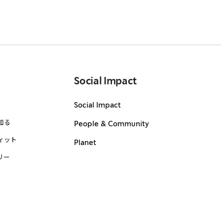
Social Impact
Social Impact
知る
People & Community
ィット
Planet
リー