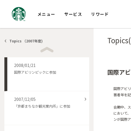
プレイサンタ2007 本をプレゼントして、
ぬくもりを、つなごう。 パート2
メニュー
サービス
リワード
2008/01/21
Topics
スペシャルオリンピックス クリスマスパー
Topics （2007年度)
ティ
2008/01/21
国際アビ
国際アビリンピックに参加
国際アビリ
害者年を記
2007/12/05
「京都まちなか観光案内所」に参加
会期中、ス
において、
ンが国際ア