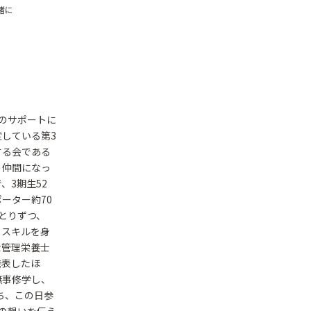
緒に
のサポートに
している第3
する会である
う仲間になっ
、3期生52
ーター約70
とりずつ、
るスキルを身
な管理栄養士
発表したほ
無事修学し、
ち、この日参