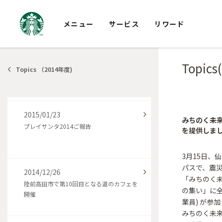
震災復興支援スターバックス カード プロ
グラムのご報告
メニュー
サービス
リワード
2015/02/06
Topics
阪神淡路大震災 1.17のつどい
Topics （2014年度)
2015/01/23
みちのく未来
プレイサンタ2014ご報告
を提供しま
3月15日、
パスで、震
2014/12/26
「みちのく
陸前高田市で第10回目となる道のカフェを
の集い」に全
開催
業員) が参
みちのく未