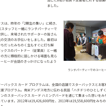
加した8名が抱負や支援者に対する感謝
ました。
クスは、昨年の「2期生の集い」に続き、
志スタッフと一緒にランチパーティーで
提供し、来場されたサポーターの皆さん
生の交流のお手伝いをしました。最初は
持ちだったみちのく生もすぐに打ち解
バックスのパートナー（従業員）と一緒
ーの方に積極的に話しかける場面も見ら
コーヒーが会話のきっかけになったよう
ランチパーティーでのコーヒ
ターバックス カード プログラムは、全国の店舗でスターバックスとお客
支援プログラム。南米アンデス地方に伝わる民話「ハチドリのひとしず
ンのスターバックス カード ハミングバードを通じて集まった想いをみ
います。2012年は19,426,600円を、2013年は19,558,600円をみ