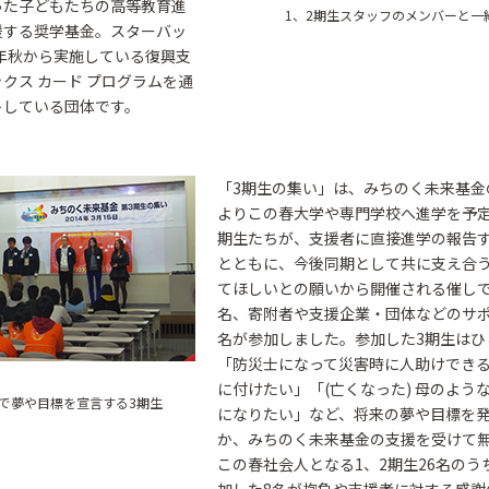
った子どもたちの高等教育進
1、2期生スタッフのメンバーと一
援する奨学基金。スターバッ
2年秋から実施している復興支
クス カード プログラムを通
トしている団体です。
「3期生の集い」は、みちのく未来基金
よりこの春大学や専門学校へ進学を予定
期生たちが、支援者に直接進学の報告
とともに、今後同期として共に支え合
てほしいとの願いから開催される催しで
名、寄附者や支援企業・団体などのサポ
名が参加しました。参加した3期生はひ
「防災士になって災害時に人助けでき
に付けたい」「(亡くなった) 母のよう
で夢や目標を宣言する3期生
になりたい」など、将来の夢や目標を
か、みちのく未来基金の支援を受けて
この春社会人となる1、2期生26名のう