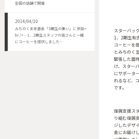
全国の店舗で開催
2014/04/10
みちのく未来基金「3期生の集い」に参加<
スターバッ
br />―1、2期生スタッフの皆さんと一緒
1、2期生有
にコーヒーを提供しました―
コーヒーを
とみちのく
緊張した面
け、スター
にサポータ
れるなど、
です。
復興支援ス
り組む復興
ジしたデザイ
金にお届けして