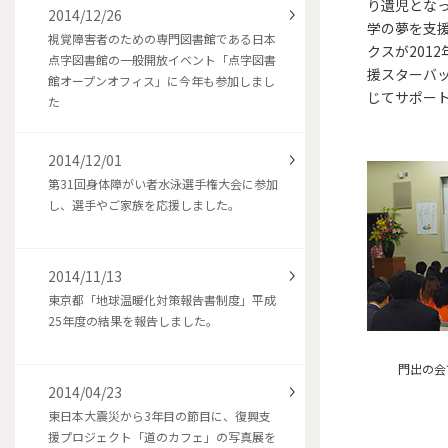
り遺児とな
2014/12/26
学の夢を支
視覚障害者のための専門図書館である日本
クスが201
点字図書館の一般開放イベント「点字図書
援スターバッ
館オープンオフィス」に今年も参加しまし
じてサポー
た
2014/12/01
第31回身体障がい者水泳選手権大会に参加
し、選手やご家族を応援しました。
2014/11/13
東京都「地球温暖化対策報告書制度」平成
25年度の結果を報告しました。
門出の会
2014/04/23
東日本大震災から3年目の節目に、復興支
援プロジェクト「道のカフェ」の写真展を