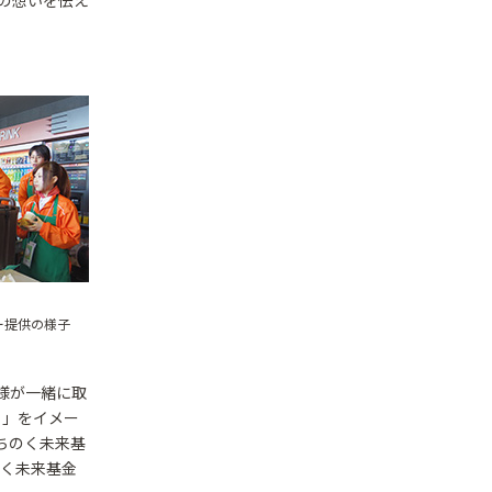
の想いを伝え
ー提供の様子
様が一緒に取
く」をイメー
ちのく未来基
ちのく未来基金