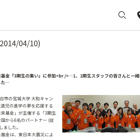
(2014/04/10)
基金「3期生の集い」に参加<br />―1、2期生スタッフの皆さんと一
した―
仙台市の宮城大学 大和キャン
災遺児の進学の夢を応援する
未来基金」が主催する「3期生
国から6名のパートナー (従
加しました。
来基金は、東日本大震災によ