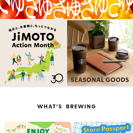
式
サ
イ
ト
WHAT’S BREWING