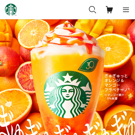
ス
タ
ー
バ
ッ
ク
ス
コ
ー
ヒ
ー
ジ
ャ
パ
ン
公