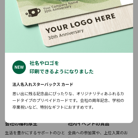
学校の卒業記念品
季節のご挨拶
かけがえのない特別な日に贈る、
お中元・お歳暮・お年賀など
フォ
思い出に残るプレゼントとして
ーマルなシーンの贈りものに
社名やロゴを
NEW
印刷できるようになりました
法人名入れスターバックス カード
思い出に残る記念品にぴったりな、オリジナリティあふれるカ
ードタイプのプリペイドカードです。会社の周年記念、学校の
卒業祝いなど、特別なギフトにおすすめです。
会社の福利厚生
社内イベントの賞品
生活を豊かにする
サポートのひと
全員への参加賞や、
上位入賞のお