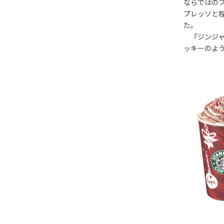
ならではの
プレッソと
た。
『ジンジャ
ッキーのよ