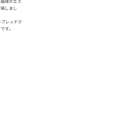
い風味がエス
登場しまし
ーブレッドク
クです。