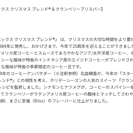
クス クリスマス ブレンド® & クランベリーブリスバー】
クス クリスマス ブレンド®』 は、クリスマスの大切な時間をより豊
984年に発売し、おかげさまで、今年で25周年を迎えることができまし
アメリカ産コーヒーとスムーズでまろやかなアジア/太平洋産コーヒー、
イシーな風味が特長のインドネシア産のエイジドコーヒーがブレンドさ
ーな風味が特長の季節限定のコーヒー豆です。
9年のコーヒーアンバサダー（※注釈参照）北森晴香が、今年の『スター
レンド®』との相性を考え、ホリデーシーズンの人気のスイーツ 『クラ
のレシピを監修しました。シナモンとナツメグが、コーヒーのスパイシー
してクランベリーがラテンアメリカ産コーヒーの酸味とマッチしてさわ
群、まさに至福（Bliss）のフレーバーに仕上がりました。