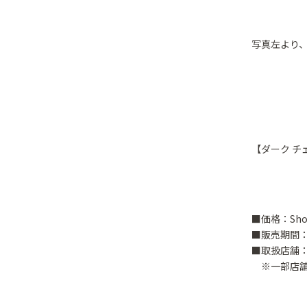
写真左より、
【ダーク チ
■価格：Short
■販売期間：2
■取扱店舗
※一部店舗