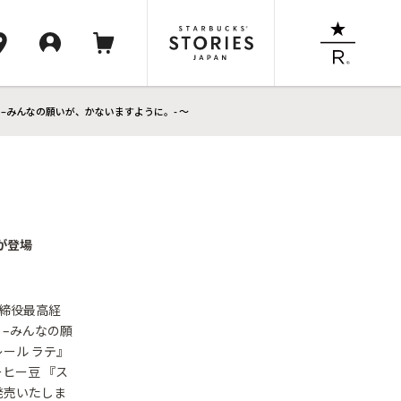
p –みんなの願いが、かないますように。- ～
が登場
取締役最高経
p –みんなの願
ール ラテ』
ヒー豆 『ス
発売いたしま