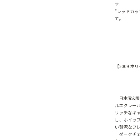
す。
"レッドカッ
て。
【2009 
日本発&限定
ルエクレー
リッチなキ
し、ホイッ
い贅沢なフ
ダークチェリ