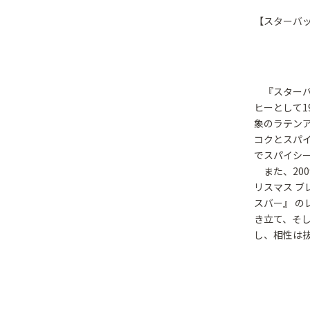
【スターバッ
『スターバッ
ヒーとして1
象のラテン
コクとスパ
でスパイシ
また、200
リスマス ブ
スバー』 
き立て、そ
し、相性は抜