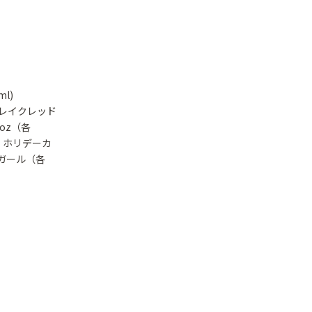
l)
フレイクレッド
oz（各
ス ホリデーカ
タガール（各