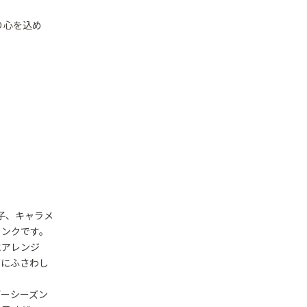
り心を込め
子、キャラメ
リンクです。
にアレンジ
ンにふさわし
デーシーズン