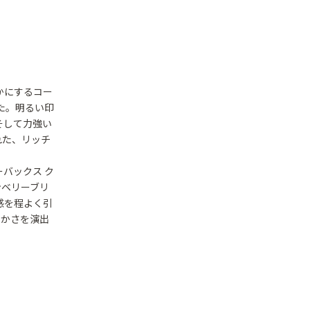
かにするコー
た。明るい印
そして力強い
れた、リッチ
バックス ク
ンベリーブリ
感を程よく引
やかさを演出