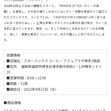
2016年10月より日本で展開をスタート。「HEAVEN OF TEA（ティーの楽
園）」を意味し、その名の通りこれまでにないティー体験を実現すべく設立さ
れたブランドです。コンセプトは、「CRAFTED FOR A VIBRANT LIFE / 彩りあ
ふれる一日のために」。上質な茶葉とボタニカルな素材を選び抜き、ティーを
多彩に変えていきます。身体、心、そして気持ちに元気を与えてくれる体験
と、楽しく、新鮮な素材とフレーバーが、日々の暮らしに彩りをもたらしま
す。
店舗情報
■店舗名：スターバックス コーヒー アミュプラザ博多2階店
■住所： 福岡県福岡市博多区博多駅中央街1－1JR博多シティ
2F
■営業時間：8:00～22:00
■席数：51席
■開店日：2022年4月27日（水）
■商品情報
“スターバックス ティー ＆ カフェ”で提供しているメニューはこち