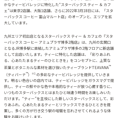
かなティービバレッジに特化した“スターバックス ティー ＆ カフ
ェ”は東京2店舗、大阪1店舗、さらに2022年3月18日には、「スタ
ーバックス コーヒー 富山マルート店」のオープンと、エリアを拡
大しています。
九州エリア初出店となるスターバックス ティー ＆ カフェの『スタ
ーバックス コーヒー アミュプラザ博多2階店』は、九州の玄関口
となるJR博多駅に直結したアミュプラザ博多の2階フロアに新店舗
として出店いたします。ティーに特化した店舗は、「彩りあふれ
る、心あたたまるティーのひとときを」をコンセプトに、上質な
™
茶葉とボタニカルな素材を選び抜いたティーブランドTEAVANA
™
※1
（ティバーナ
）
の多彩なティービバレッジを提供していきま
す。明るい色合いの店内では、ティービバレッジをガラスマグで提
供し、ティーの鮮やかな色や本格的なティーが放つ心癒す香りに、
いつものスターバックスとはまたひと味違う時間をお楽しみいた
だけます。“ティー”を主役にした新しいスターバックスとして、彩
りあふれ、心あたたまるティーとリラックスできるひとときを提
案し、多くの方が行き交う駅の喧騒を忘れさせてくれるような体
験をお届けいたします。