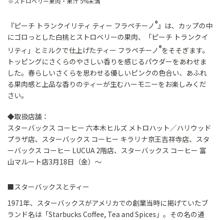
※ストロベリー果肉・果汁 5%未満
®
『ピーチ トランクイリティ ティー フラペチーノ
』は、カップの中
にゴロっとした白桃とストロベリーの果肉、「ピーチ トランクイ
®
リティ」とミルクで仕上げたティー フラペチーノ
をそそぎます。
トッピングにさくらのやさしい香りを感じるパウダーをあわせま
した。春らしいさくらを思わせる優しいピンクの色合い、あふれ
る果肉感と上品な香りのティーが生むハーモニーをお楽しみくだ
さい。
◆取扱店舗：
スターバックス コーヒー 六本木ヒルズ メトロハット／ハリウッド
プラザ店、スターバックス コーヒー キラリナ京王吉祥寺店、スタ
ーバックス コーヒー LUCUA 2階店、スターバックス コーヒー 富
山マルート店3月18日（金）～
■スターバックスとティー
1971年、スターバックスがアメリカでの創業当時に掲げていたブ
ランド名は「Starbucks Coffee, Tea and Spices」。その名の通