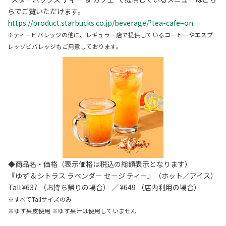
らでご覧いただけます。
https://product.starbucks.co.jp/beverage/?tea-cafe=on
※ティービバレッジの他に、レギュラー店で提供しているコーヒーやエスプ
レッソビバレッジもご用意しております。
◆商品名・価格（表示価格は税込の総額表示となります）
『ゆず & シトラス ラベンダー セージ ティー』（ホット／アイス）
Tall ¥637 （お持ち帰りの場合） ／ ¥649 （店内利用の場合）
※すべてTallサイズのみ
※ゆず果皮使用 ※ゆず果汁は使用していません