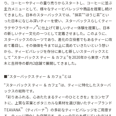
り、コーヒーやティーの量り売りからスタートし、コーヒーに並ぶ
主力メニューとして、様々なティービバレッジや商品を提案し続け
てきました。日本のスターバックスでは、“抹茶”“ほうじ茶”とい
った日本になじみ深いティーを使い、スターバックスらしくティー
®
ラテやフラペチーノ
に仕上げて新しいティー体験を提案し、日本
の新しいティー文化の一つとして定着させました。このように、
スターバックスのルーツであり、進化の立役者でもあるティーに改
めて着目し、その価値を今まで以上に高めていきたいという想い
から、ティービバレッジを存分に楽しむ新しいスターバックスと
して “スターバックス ティー ＆ カフェ”を2020年から東京・六本
木と吉祥寺の都内2店舗で展開してきました。
■“スターバックス ティー ＆ カフェ”とは
“スターバックス ティー ＆ カフェ”は、ティーに特化したスターバ
ックスの総称です。
「彩りあふれる、心あたたまるティーのひとときを」をコンセプ
トに、上質な茶葉とボタニカルな素材を選び抜いたティーブランド
™
™
TEAVANA
（ティバーナ
）の多彩なティービバレッジをご用意す
る、ティーに特化した店舗です。ティーの彩りを感じていただける