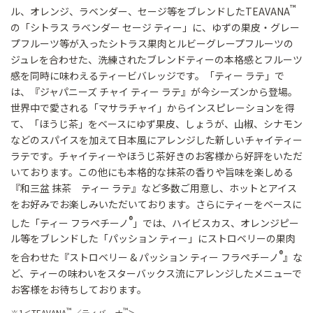
™
ル、オレンジ、ラベンダー、セージ等をブレンドしたTEAVANA
の「シトラス ラベンダー セージ ティー」に、ゆずの果皮・グレー
プフルーツ等が入ったシトラス果肉とルビーグレープフルーツの
ジュレを合わせた、洗練されたブレンドティーの本格感とフルーツ
感を同時に味わえるティービバレッジです。「ティー ラテ」で
は、『ジャパニーズ チャイ ティー ラテ』が今シーズンから登場。
世界中で愛される「マサラチャイ」からインスピレーションを得
て、「ほうじ茶」をベースにゆず果皮、しょうが、山椒、シナモン
などのスパイスを加えて日本風にアレンジした新しいチャイティー
ラテです。チャイティーやほうじ茶好きのお客様から好評をいただ
いております。この他にも本格的な抹茶の香りや旨味を楽しめる
『和三盆 抹茶 ティー ラテ』など多数ご用意し、ホットとアイス
をお好みでお楽しみいただいております。さらにティーをベースに
®
した「ティー フラペチーノ
」では、ハイビスカス、オレンジピー
ル等をブレンドした「パッション ティー」にストロベリーの果肉
®
を合わせた『ストロベリー & パッション ティー フラペチーノ
』な
ど、ティーの味わいをスターバックス流にアレンジしたメニューで
お客様をお待ちしております。
™
™
※1＜TEAVANA
／ティバーナ
＞