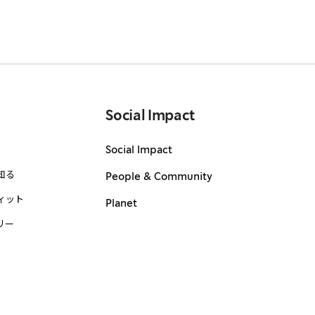
Social Impact
Social Impact
知る
People & Community
ィット
Planet
リー