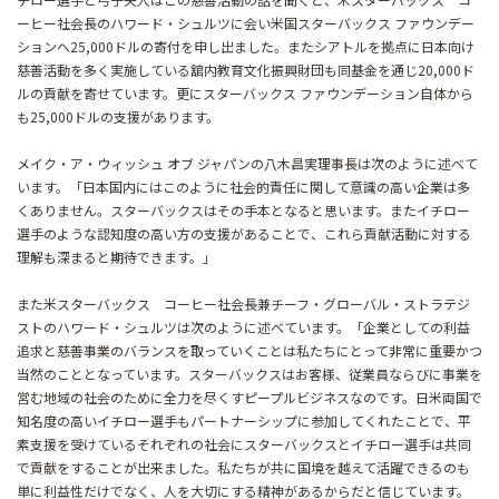
ーヒー社会長のハワード・シュルツに会い米国スターバックス ファウンデー
ションへ25,000ドルの寄付を申し出ました。またシアトルを拠点に日本向け
慈善活動を多く実施している舘内教育文化振興財団も同基金を通じ20,000ド
ルの貢献を寄せています。更にスターバックス ファウンデーション自体から
も25,000ドルの支援があります。
メイク・ア・ウィッシュ オブ ジャパンの八木昌実理事長は次のように述べて
います。「日本国内にはこのように社会的責任に関して意識の高い企業は多
くありません。スターバックスはその手本となると思います。またイチロー
選手のような認知度の高い方の支援があることで、これら貢献活動に対する
理解も深まると期待できます。」
また米スターバックス コーヒー社会長兼チーフ・グローバル・ストラテジ
ストのハワード・シュルツは次のように述べています。「企業としての利益
追求と慈善事業のバランスを取っていくことは私たちにとって非常に重要かつ
当然のこととなっています。スターバックスはお客様、従業員ならびに事業を
営む地域の社会のために全力を尽くすピープルビジネスなのです。日米両国で
知名度の高いイチロー選手もパートナーシップに参加してくれたことで、平
素支援を受けているそれぞれの社会にスターバックスとイチロー選手は共同
で貢献をすることが出来ました。私たちが共に国境を越えて活躍できるのも
単に利益性だけでなく、人を大切にする精神があるからだと信じています。