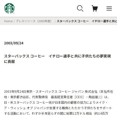
Home
プレスリリース（2003年度）
スターバックス コーヒー イチロー選手と共
2003/09/24
スターバックス コーヒー イチロー選手と共に子供たちの夢実現
に貢献
2003年9月24日東京―スターバックス コーヒー ジャパン 株式会社（本社所在
地：東京都渋谷区、代表取締役 最高経営責任者［CEO］：角田雄二）は、
日・米スターバックス コーヒー他が日本国内の顧客の協力によりメイク・
ア・ウィッシュ オブ ジャパンが支援する難病とたたかう子供たちをサポート
する活動において、わずか半年足らずの間に総額12万ドル相当（約14百万