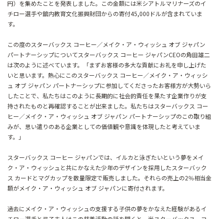
円）を集めたことを発表しました。この金額には米シアトルマリナーズのイ
チロー選手や舘内教育文化振興財団からの寄付45,000ドルが含まれていま
す。
この度のスターバックス コーヒー／メイク・ア・ウィッシュ オブ ジャパン
パートナーシップについてスターバックス コーヒー ジャパンCEOの角田雄二
は次のように述べています。「まずお客様の多大な貢献にお礼を申し上げた
いと思います。熱心にこのスターバックス コーヒー／メイク・ア・ウィッシ
ュ オブ ジャパン パートナーシップに参加してくださったお客様方が大勢いら
したことで、私たちはこのように長期的に社会的責任を果たす企業作りが支
持されたものと再確認することが出来ました。私たちはスターバックス コー
ヒー／メイク・ア・ウィッシュ オブ ジャパン パートナーシップのこの取り組
みが、思い遣りのある企業としての価値観や意識を体現したと考えていま
す。」
スターバックス コーヒー ジャパンでは、イルカと泳ぎたいという夢をメイ
ク・ア・ウィッシュと共にかなえた少年のデザインを採用したスターバック
ス カードとマグカップを数量限定で販売しました。それらの売上の2％相当金
額がメイク・ア・ウィッシュ オブ ジャパンに寄付されます。
過去にメイク・ア・ウィッシュの支援する子供の夢をかなえた経験があるイ
チロー選手と弓子夫人はこの慈善活動の話を聞くと、米スターバックス コ