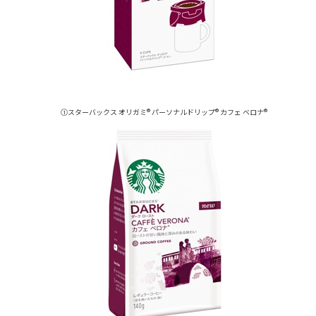
①スターバックス オリガミ® パーソナルドリップ® カフェ ベロナ®