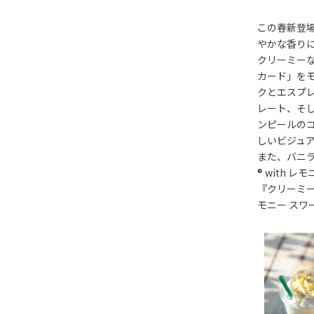
この春新登場
やかな香り
クリーミー
カード」を
クとエスプ
レート、そ
ンピールの
しいビジュ
また、バニラ
® with
『クリーミー 
モニー スワ