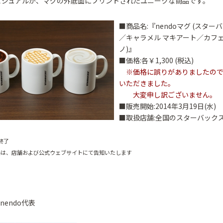
ビジュアルが、マグの外底面にプリントされたユニークな商品です。
■商品名:『nendoマグ (スター
／キャラメル マキアート／カフェ
ノ)』
■価格:各￥1,300 (税込)
※価格に誤りがありましたので
いただきました。
大変申し訳ございません。
■販売開始:2014年3月19日(水)
■取扱店舗:全国のスターバックス
終了
価格は、店舗および公式ウェブサイトにて告知いたします
 nendo代表