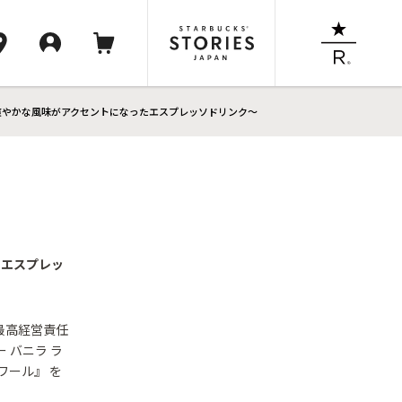
ルの爽やかな風味がアクセントになったエスプレッソドリンク～
たエスプレッ
最高経営責任
ー バニラ ラ
スワール』 を