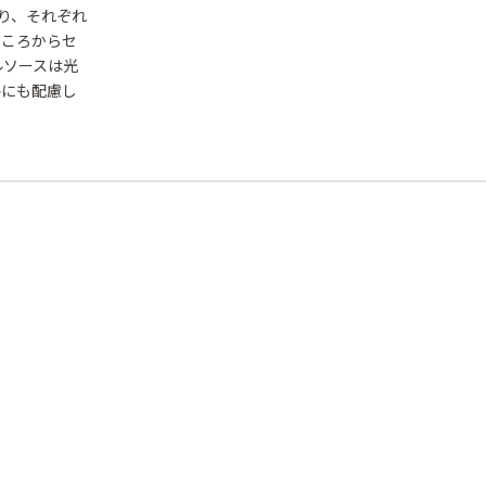
り、それぞれ
ところからセ
ルソースは光
ルにも配慮し