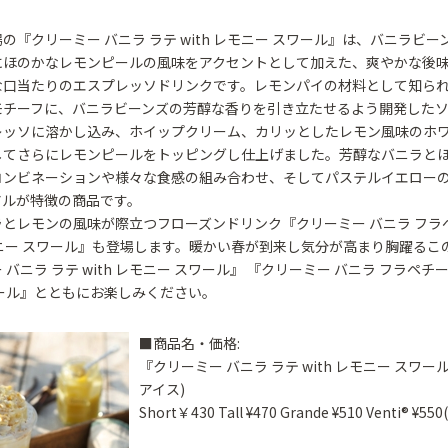
の『クリーミー バニラ ラテ with レモニー スワール』は、バニラビ
にほのかなレモンピールの風味をアクセントとして加えた、爽やかな後
な口当たりのエスプレッソドリンクです。レモンパイの材料として知ら
モチーフに、バニラビーンズの芳醇な香りを引き立たせるよう開発した
レッソに溶かし込み、ホイップクリーム、カリッとしたレモン風味のホ
してさらにレモンピールをトッピングし仕上げました。芳醇なバニラと
コンビネーションや様々な食感の組み合わせ、そしてパステルイエロー
アルが特徴の商品です。
とレモンの風味が際立つフローズンドリンク『クリーミー バニラ フラ
 レモニー スワール』も登場します。暖かい春が到来し気分が高まり胸躍る
バニラ ラテ with レモニー スワール』 『クリーミー バニラ フラペチーノ®
ール』とともにお楽しみください。
■商品名・価格:
『クリーミー バニラ ラテ with レモニー スワー
アイス)
Short￥430 Tall ¥470 Grande ¥510 Venti® ¥