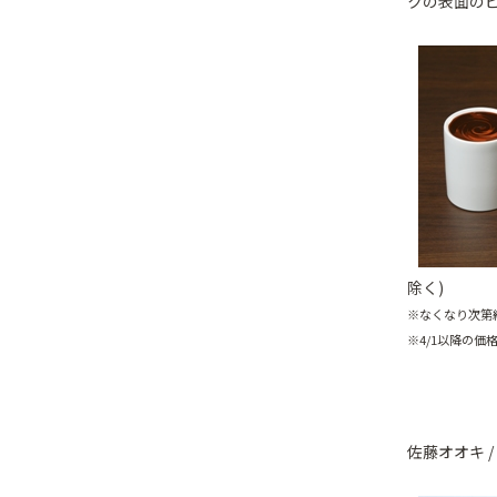
クの表面の
除く)
※なくなり次第
※4/1以降の
佐藤オオキ /