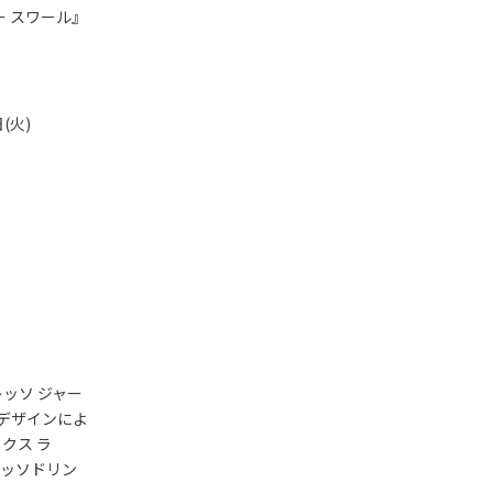
ー スワール』
(火)
)
ッソ ジャー
のデザインによ
クス ラ
レッソドリン