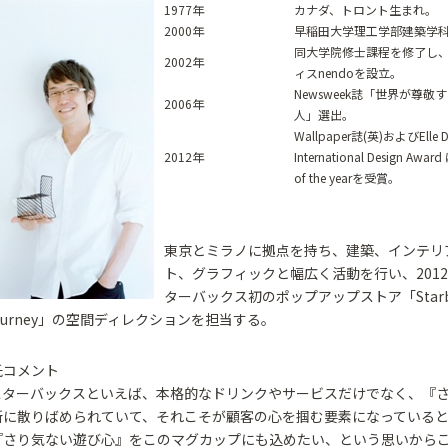
1977年
カナダ、トロント生まれ。
2000年
早稲田大学理工学部建築学
同大学院修士課程を修了し
2002年
ィスnendoを設立。
Newsweek誌「世界が尊敬
2006年
人」選出。
Wallpaper誌(英)およびElle D
2012年
International Design Awar
of the yearを受賞。
東京とミラノに拠点を持ち、建築、インテリ
ト、グラフィックと幅広く活動を行い、201
ターバックス初のポップアップストア「Starbu
o Journey」の空間ディレクションを担当する。
氏コメント
スターバックスといえば、本格的なドリンクやサービスだけでなく、『
所に散りばめられていて、それこそが顧客の心を掴む要素になっている
『さり気ない遊び心』をこのマグカップにも込めたい、という思いから