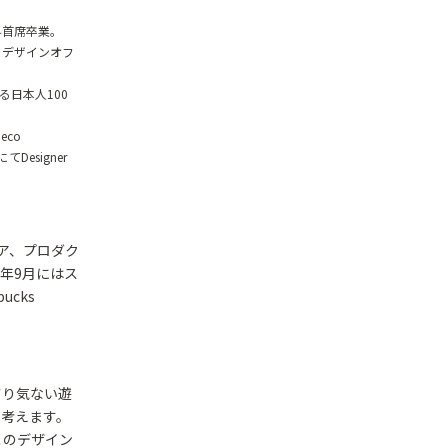
科首席卒業。
、デザインオフ
する日本人100
eco
d にてDesigner
ア、プロダク
2年9月にはス
cks
さり気ない遊
と考えます。
このデザイン