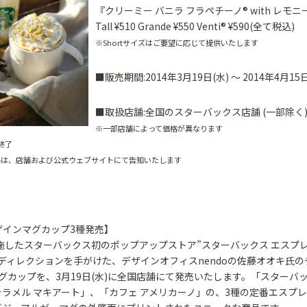
『クリーミー バニラ フラペチーノ® with レモニ
Tall ¥510 Grande ¥550 Venti® ¥590(全て税込)
※Shortサイズはご要望に応じて提供いたします
■販売期間:2014年3月19日(水) ～ 2014年4月15日
■取扱店舗:全国のスターバックス店舗 (一部除く
※一部店舗によって価格が異なります
終了
価格は、店舗および公式ウェブサイトにて告知いたします
デザインマグカップ3種発売】
実施したスターバックス初のポップアップストア”スターバックス エスプレ
ディレクションを手がけた、デザインオフィスnendoの佐藤オオキ氏
グカップを、3月19日(水)に全国店舗にて発売いたします。「スターバッ
ラメル マキアート」、「カフェ アメリカーノ」の、3種の定番エスプ