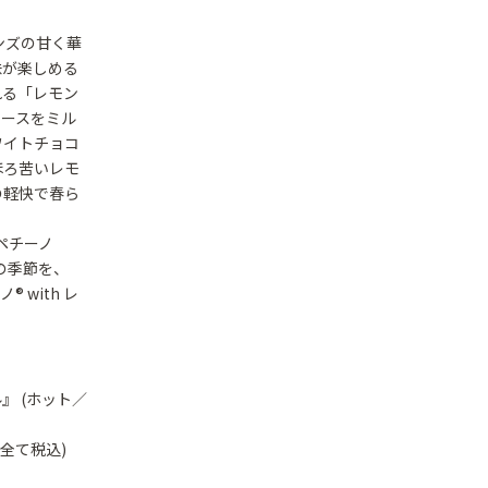
ーンズの甘く華
味が楽しめる
れる「レモン
ソースをミル
ワイトチョコ
ほろ苦いレモ
の軽快で春ら
ペチーノ
この季節を、
 with レ
ル』 (ホット／
550(全て税込)