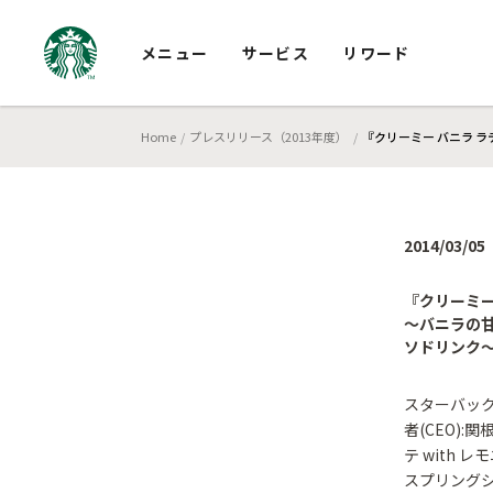
メニュー
サービス
リワード
Home
プレスリリース（2013年度）
『クリーミー バニラ ラ
2014/03/05
『クリーミー 
～バニラの
ソドリンク
スターバック
者(CEO):
テ with 
スプリング