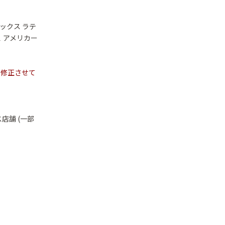
バックス ラテ
 アメリカー
修正させて
店舗 (一部