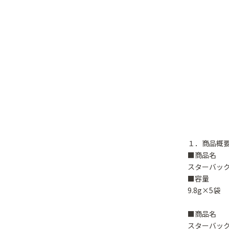
１．商品概
■商品名
スターバック
■容量
9.8g×5袋
■商品名
スターバック