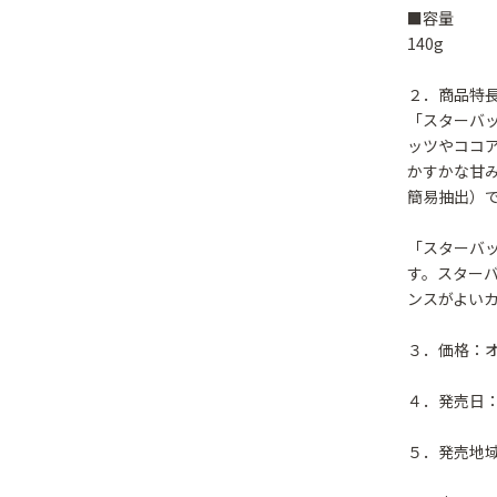
■容量
140g
２．商品特
「スターバッ
ッツやココ
かすかな甘
簡易抽出）
「スターバッ
す。スター
ンスがよい
３．価格：
４．発売日：
５．発売地