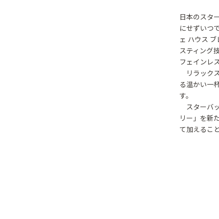
日本のスタ
にせずいつで
ェ ハウス 
スティング
フェインレ
リラックス
る温かい一
す。
スターバッ
リー」を新
て加えるこ