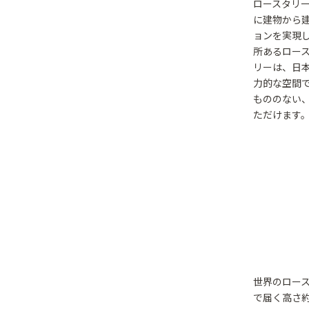
ロースタリ
に建物から
ョンを実現し
所あるロー
リーは、日
力的な空間
もののない
ただけます
世界のロー
で届く高さ