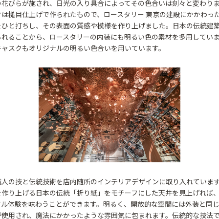
の花びらが施され、日光の入り具合によってその色合いは刻々と変わり
クは槌目仕上げで作られたもので、ロースタリー 東京の建設にかかわっ
をひと打ちし、その表面の質感や模様を作り上げました。日本の伝統建
られることから、ロースタリーの内装にも明るい色の素材を多用してい
キャスクもオリジナルの明るい色合いを用いています。
職人の技と伝統技術を店内随所のインテリアデザインに取り入れていま
を作り上げる日本の伝統「折り紙」をモチーフにした天井を見上げれば
アル体験を味わうことができます。明るく、開放的な空間には外装と同
が使用され、魔法にかかったような雰囲気に包まれます。伝統的な技法