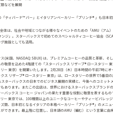
ズ類などを展開
の「ティバーナ™ バー」とイタリアンベーカリー「プリンチ® 」も日本
ア全体は、社会や地域とつながる様々なイベントのための「AMU（アム）
ウンジ」。スターバックスで初めてのスペシャルティコーヒー協会（SC
ング施設としても活用。
ス(米国、NASDAQ: SBUX) は、プレミアムコーヒーの品質と革新、そ
の敬意を込めた4階建ての「スターバックス リザーブ® ロースタリー 
リー 東京）を開業いたします。2月28日（木）日本時間の午前7時にオ
クス リザーブ® ロースタリー 東京」は、ロースタリーの世界で5番目
たるスターバックスの日本でのビジネス展開の実績と、今後へのコミット
でもあります。またこの出店は、世界におけるスターバックスブランド
ーバックス コーヒー ジャパンの果たす重要な役割に敬意を表するもの
リー 東京では、100種類以上のユニークなコーヒーやティービバレッ
ッズ類、日本初となるイタリアの本格ベーカリー「プリンチ®」のメニュ
とができます。最上階に位置し、日本語のAMU（編む）という言葉に由