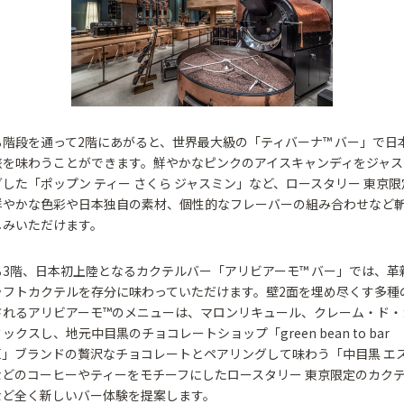
階段を通って2階にあがると、世界最大級の「ティバーナ™ バー」で日
旅を味わうことができます。鮮やかなピンクのアイスキャンディをジャス
した「ポップン ティー さくら ジャスミン」など、ロースタリー 東京
鮮やかな色彩や日本独自の素材、個性的なフレーバーの組み合わせなど
しみいただけます。
る3階、日本初上陸となるカクテルバー「アリビアーモ™ バー」では、革
ラフトカクテルを存分に味わっていただけます。壁2面を埋め尽くす多種
されるアリビアーモ™のメニューは、マロンリキュール、クレーム・ド・
クスし、地元中目黒のチョコレートショップ「green bean to bar
ATE」ブランドの贅沢なチョコレートとペアリングして味わう「中目黒 エ
などのコーヒーやティーをモチーフにしたロースタリー 東京限定のカク
など全く新しいバー体験を提案します。