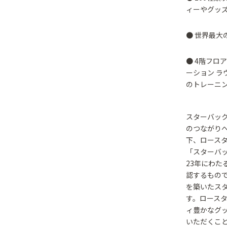
ィーやグッ
● 世界最大
● 4階フロ
ーション ラ
のトレーニ
スターバック
のつながりへ
下、ロースタ
「スターバッ
23年にわ
認するもの
を築いたスタ
す。ロースタ
ィ豊かなグ
いただくこ