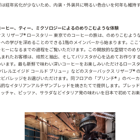
材は経年劣化が少ないため、内装・外装共に明るい色合いを何年も維持
コーヒー、ティー、ミクソロジーによるのめりこむような体験
ス リザーブ® ロースタリー 東京でのコーヒーの旅は、のめりこむよう
ーへの学びを深めることのできる1階のメインバーから始まります。ここ
ーヒーになるまでの過程をご覧いただけます。この開放的な空間でのめ
込まれたお客様は、焙煎と抽出、そしてバリスタが心を込めてお作りす
わいます。最も新鮮で味わい深いコーヒーをお楽しみいただけるロースタ
バレルエイジド コールド ブリュー」などのスターバックス リザーブ® 
なビバレッジをお選びいただけます。同フロアの「プリンチ® 」のべー
格的なイタリアンアルチザンブレッドを焼きたてで提供します。ブレッド
カッチャ、ピッツァ、サラダなどイタリア発の味わいを日本で初めてお