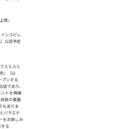
初上陸。
 インスピレ
A）公認予定
して人と人と
東京」（以
ープンする
の出店であり、
メントを再確
の成長の基盤
でもありま
ジとバラエテ
ーをお楽しみ
来する