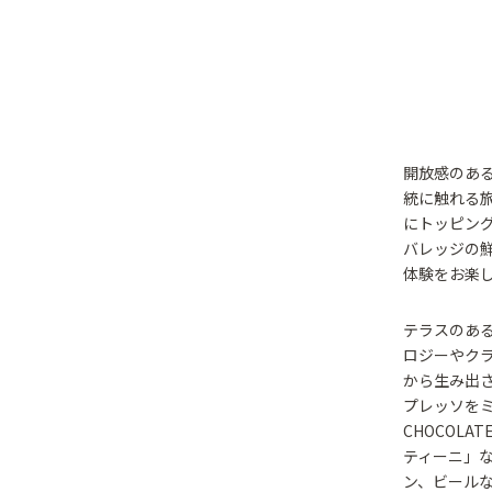
開放感のある
統に触れる
にトッピング
バレッジの
体験をお楽
テラスのあ
ロジーやク
から生み出
プレッソをミッ
CHOCOL
ティーニ」
ン、ビール