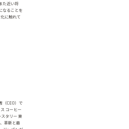
また近い将
になることを
文化に触れて
（CEO）で
ス コーヒー
スタリー 東
に、革新と最