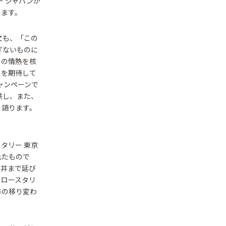
ー ジャパンが
ります。
文も、「この
ぎないものに
）の情熱を核
とを期待して
キャンペーンで
供し、また、
、語ります。
タリー 東京
れたもので
天井まで延び
のロースタリ
季の移り変わ