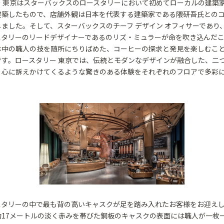
ー 東京はスターバックスのロースタリーにおいて初めてローカルの建築
建築したもので、店舗外観は日本を代表する建築家である隈研吾氏との
ました。そして、スターバックスのチーフ デザイン オフィサーであり
スタリーのリードデザイナーであるのリズ・ミュラーが命を吹き込んだ
本中の職人の技を随所にちりばめた、コーヒーの探求と発見を楽しむこ
です。ロースタリー 東京では、伝統とモダンなデザインが融合した、二
、心に訴えかけてくるような驚きのある体験をそれぞれのフロアで多彩
。
スタリーの中で最も背の高いキャスクが足を踏み入れたお客様をお迎えし
約17メートルの淡く赤みを帯びた銅板のキャスクの表面には職人が一枚