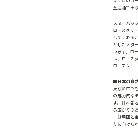
高品質のコー
全店舗で実
スターバック
ロースタリ
してくれる
としたスタ
います。ロー
は、ロース
ロースタリ
■日本の自
東京の中で
の魅力的な
す。日本各
る広がりの
ーは周囲と
りに向けら