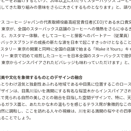
ヒーをお届けするという、20年以上にわたってスターバックス コーヒ
践してきた取り組みの意味をさらに大きくするものとなります」と、語
ス コーヒー ジャパンの代表取締役最高経営責任者(CEO)である水口貴
ー 東京が、全国のスターバックス店舗のコーヒーへの情熱をさらにゆる
こと、カスタマー体験、そしてコーヒーと接客へのパートナー（従業員
ーバックスブランドの成長の新たな波を日本で起こすきっかけとなるこ
スタリー 東京の開業と同時に全国の店舗で始まる「Make it Yours」
タリー 東京で初めて焙煎したコーヒーを日本全国のスターバックスで提
ー 東京からインスパイアされたビバレッジも味わっていただけます」と
然美や文化を象徴するものとのデザインの融合
もとりわけ活気と独創性あふれる地域である中目黒に位置するこのロース
デザインは、目黒川沿いを満開にする有名な桜並木からインスパイアさ
地で見られる自然の美しさとの融合を目指した空間デザインで、特に、
あるガラス面と、あたたかな木の温もりを感じるテラス席が象徴的なこ
自然に調和し、ここを訪れる人々の視線は、川を彩る満開の桜やその四
れることでしょう。