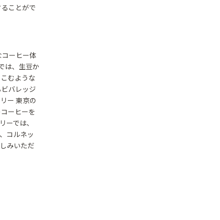
することがで
なコーヒー体
では、生豆か
りこむような
るビバレッジ
リー 東京の
のコーヒーを
カリーでは、
、コルネッ
楽しみいただ