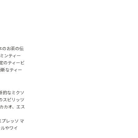
本のお茶の伝
ミンティー
限定のティービ
斬新なティー
新的なミクソ
のスピリッツ
カカオ、エス
スプレッソ マ
テルやワイ