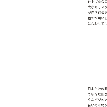
仕上げた桜
大なキャス
が自ら銅板
色彩が用い
に合わせて
日本各地の
て様々な形
うなビジュ
合いの木材