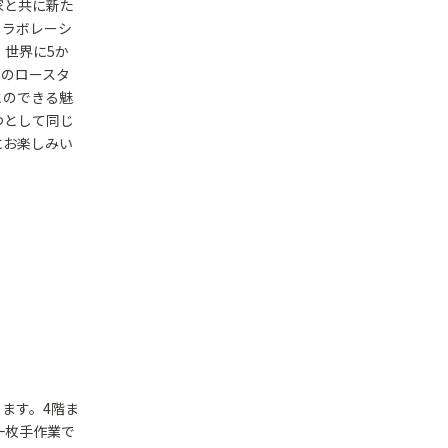
家と共に新た
コラボレーシ
、世界に5か
このロースタ
とのできる魅
つとして同じ
にお楽しみい
ます。4階ま
一枚手作業で