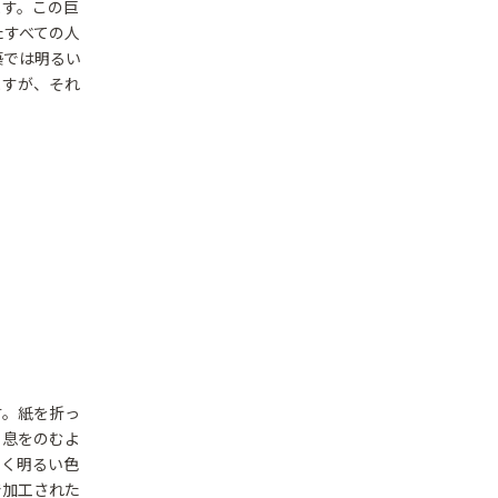
ます。この巨
たすべての人
築では明るい
ますが、それ
す。紙を折っ
、息をのむよ
じく明るい色
で加工された