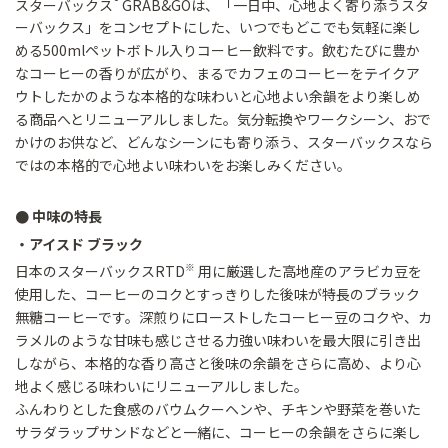
スターバックス
GRAB&GOは、「一日中、心地よく寄り添うスタ
ーバックス」をコンセプトにした、いつでもどこでも気軽に楽し
める500mlペットボトル入りコーヒー飲料です。飲むたびに豊か
なコーヒーの香りが広がり、まるでカフェのコーヒーをテイクア
ウトしたかのような本格的な味わいと心地よい余韻をより楽しめ
る商品へとリニューアルしました。気分転換やワークシーン、おで
かけのお供など、どんなシーンにも寄り添う、スターバックスなら
ではの本格的で心地よい味わいをお楽しみください。
● 中味の特長
・アイスド ブラック
※
日本のスターバックスRTD
用に厳選した高地産のアラビカ豆を
使用した、コーヒーのコクとすっきりした後味が特長のブラック
無糖コーヒーです。深煎りにローストしたコーヒー豆のコクや、カ
ラメルのような甘味も感じさせる力強い味わいを最大限に引き出
しながら、本格的な香り高さと後味の余韻をさらに高め、より心
地よく感じる味わいにリニューアルしました。
ふんわりとした食感のバウムクーヘンや、チキンや野菜を巻いた
サラダラップサンドなどと一緒に、コーヒーの余韻をさらに楽し