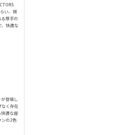
TORS
しらい、視
れる厚手の
で、快適な
トが登場し
りげなく存在
も快適な座
ンの2色