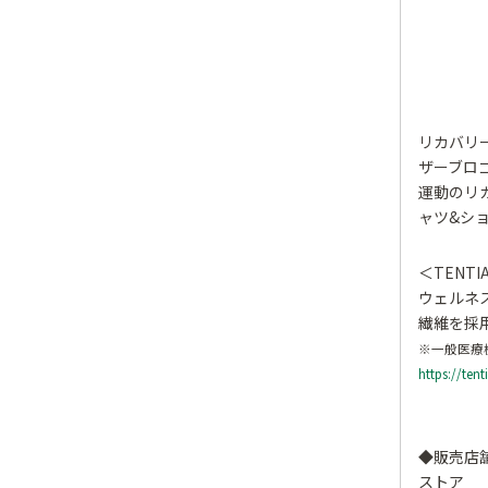
リカバリ
ザーブロ
運動のリ
ャツ&シ
＜TENT
ウェルネ
繊維を採
※一般医療
https://ten
◆販売店
ストア