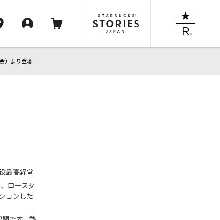
（金）より登場
締役最高経営
下、ロースタ
レクションした
空間です。熱