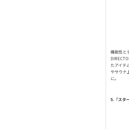
機能性と
DIREC
たアイテ
やサウナ
に。
5.『スタ