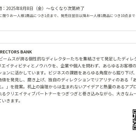
：2025年8月8日（金）～なくなり次第終了
に限りお一人様1商品につき1点まで、発売日翌日以降お一人様1商品につき10点ま
IRECTORS BANK
年、ビームスが誇る個性的なディレクターたちを集結させて発足したディレ
リエイティビティとノウハウを、企業や個人を問わず、あらゆるお客様
ションに活かしています。ビジネスの課題をあらゆる角度から掘り下げ
価値を発見し、磨き上げ、独自のディレクションでリアリティのある「
え。」を提案。机上の論理からは生まれないアイデアと熱量のあるアプ
れるクリエイティブパートナーをつぎつぎと巻き込みながら、大きなム
ていきます。