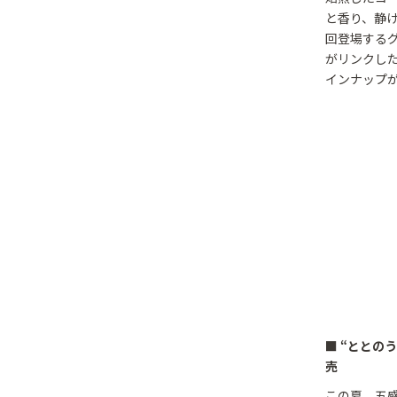
と香り、静
回登場する
がリンクし
インナップ
■ “ととの
売
この夏、五