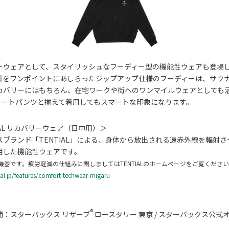
ーウェアとして、スタイリッシュなフーディー型の機能性ウェアも登場
ゴをワンポイントにあしらったジップアップ仕様のフーディーは、サウ
カバリーにはもちろん、在宅ワークや街へのワンマイルウェアとしても
ョートパンツと揃えて着用してもスマートな印象になります。
IAL リカバリーウェア（日中用）＞
スブランド「TENTIAL」による、身体から放出される遠赤外線を輻射さ
用した機能性ウェアです。
機器です。疲労軽減の仕組みに関しましてはTENTIALのホームページをご覧くださ
tial.jp/features/comfort-techwear-migaru
®
舗：スターバックス リザーブ
ロースタリー 東京 / スターバックス公式