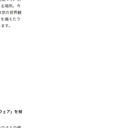
える場所。今
東京の世界観
さを備えたラ
します。
ウェア」を発
サウナとの感