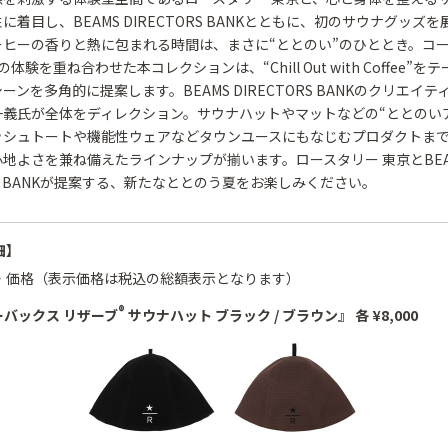
に着目し、BEAMS DIRECTORS BANKとともに、初のサウナグッズ
ーヒーの香りと熱に包まれる時間は、まさに“ととのい”のひととき。コ
体験を重ね合わせた本コレクションは、“Chill Out with Coffee”
ーンを多角的に提案します。BEAMS DIRECTORS BANKのクリエイ
一義氏が全体をディレクション。サウナハットやマットなどの“ととのい
ッシュトートや機能性ウェアなどタウンユースにもなじむプロダクトま
地よさを兼ね備えたラインナップが揃います。ロースタリー 東京とBEA
ORS BANKが提案する、新たなととのう夏をお楽しみください。
細】
・価格（表示価格は税込の総額表示となります）
®
ーバックス リザーブ
サウナハット ブラック / ブラウン』 各 ¥8,000