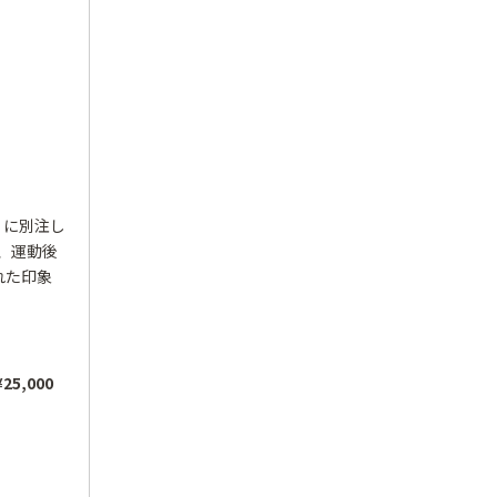
L」に別注し
、運動後
れた印象
5,000