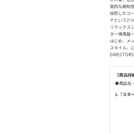
覚的な親和性
焙煎したコ
ナという2つの
リラックスシ
ター南馬越
はじめ、メ
スタイル、心
DIRECT
【商品詳
◆商品名
1.『スタ