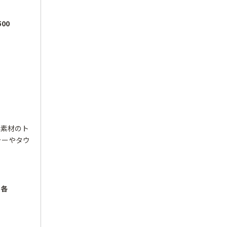
00
ュ素材のト
ャーやタウ
 各