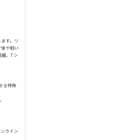
します。リ
ナ後や軽い
活躍。Tシ
せる特殊
い。
オンライン