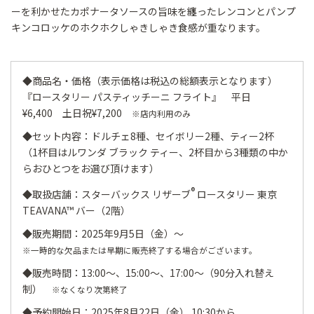
ーを利かせたカポナータソースの旨味を纏ったレンコンとパンプ
キンコロッケのホクホクしゃきしゃき食感が重なります。
◆商品名・価格（表示価格は税込の総額表示となります）
『ロースタリー パスティッチーニ フライト』 平日
¥6,400 土日祝¥7,200
※店内利用のみ
◆セット内容：ドルチェ8種、セイボリー2種、ティー2杯
（1杯目はルワンダ ブラック ティー、2杯目から3種類の中か
らおひとつをお選び頂けます）
®
◆取扱店舗：スターバックス リザーブ
ロースタリー 東京
TEAVANA™ バー（2階）
◆販売期間：2025年9月5日（金）～
※一時的な欠品または早期に販売終了する場合がございます。
◆販売時間：13:00～、15:00～、17:00～（90分入れ替え
制）
※なくなり次第終了
◆予約開始日：2025年8月22日（金） 10:30から