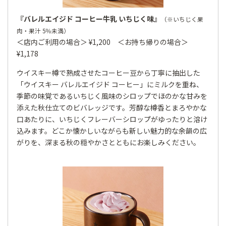
『バレルエイジド コーヒー牛乳 いちじく味』
（※いちじく果
肉・果汁 5％未満）
＜店内ご利用の場合＞ ¥1,200 ＜お持ち帰りの場合＞
¥1,178
ウイスキー樽で熟成させたコーヒー豆から丁寧に抽出した
「ウイスキー バレルエイジド コーヒー」にミルクを重ね、
季節の味覚であるいちじく風味のシロップでほのかな甘みを
添えた秋仕立てのビバレッジです。芳醇な樽香とまろやかな
口あたりに、いちじくフレーバーシロップがゆったりと溶け
込みます。どこか懐かしいながらも新しい魅力的な余韻の広
がりを、深まる秋の穏やかさとともにお楽しみください。