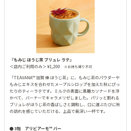
『もみじ ほうじ茶 ブリュレ ラテ』
＜店内ご利用のみ＞ ¥1,200
※お持ち帰り不可
「TEAVANA™ 加賀 棒 ほうじ茶」に、もみじ茶のパウダーや
もみじエキスを合わせたメープルシロップを加えた秋にぴっ
たりのティーラテです。ミルクの表面に黒糖カソナードを浮
かべて、バーナーでキャラメリゼしました。パリッと割れる
ブリュレがほうじ茶の香ばしさと調和し、口に運ぶたびに秋
の訪れを感じていただける、上品で奥深い一杯です。
● 3階 アリビアーモ™ バー