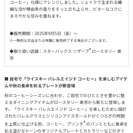
コーヒー」仕様にアレンジしました。シェイクで生まれる繊
細な泡が樽由来の香りをそっと立ち上らせ、ビターなコクに
まろやかな甘みを重ねます。
◆販売期間：2025年9月5日（金）～
※一時的な欠品または早期に販売終了する場合がございます。
®
◆取り扱い店舗：スターバックス リザーブ
ロースタリー 東
京
■ 自宅で「ウイスキー バレルエイジド コーヒー」を楽しむアイテ
ムや秋の食卓を彩るプレートが新登場
秋のコーヒーシーズンに合わせ、ご自宅でのひとときを豊かに整
えるダイニングアイテムがロースタリー 東京から新たに登場しま
す。「ウイスキー バレルエイジド コーヒー」を楽しむために設計
されたバレルグラスとシリコンアイスモールドがくつろぎの時間
®
を上質に仕上げる他、コーヒー、プリンチ
のパンとともに食卓を
彩る温かなトーンのオリジナルプレートとカトラリーなどのダイ