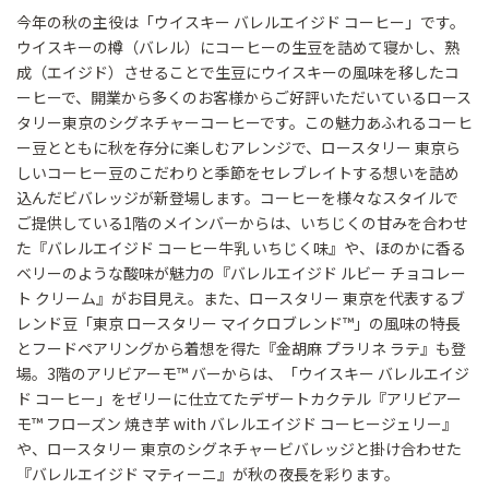
今年の秋の主役は「ウイスキー バレルエイジド コーヒー」です。
ウイスキーの樽（バレル）にコーヒーの生豆を詰めて寝かし、熟
成（エイジド）させることで生豆にウイスキーの風味を移したコ
ーヒーで、開業から多くのお客様からご好評いただいているロース
タリー東京のシグネチャーコーヒーです。この魅力あふれるコーヒ
ー豆とともに秋を存分に楽しむアレンジで、ロースタリー 東京ら
しいコーヒー豆のこだわりと季節をセレブレイトする想いを詰め
込んだビバレッジが新登場します。コーヒーを様々なスタイルで
ご提供している1階のメインバーからは、いちじくの甘みを合わせ
た『バレルエイジド コーヒー牛乳 いちじく味』や、ほのかに香る
ベリーのような酸味が魅力の『バレルエイジド ルビー チョコレー
ト クリーム』がお目見え。また、ロースタリー 東京を代表するブ
レンド豆「東京 ロースタリー マイクロブレンド™」の風味の特長
とフードペアリングから着想を得た『金胡麻 プラリネ ラテ』も登
場。3階のアリビアーモ™ バーからは、「ウイスキー バレルエイジ
ド コーヒー」をゼリーに仕立てたデザートカクテル『アリビアー
モ™ フローズン 焼き芋 with バレルエイジド コーヒージェリー』
や、ロースタリー 東京のシグネチャービバレッジと掛け合わせた
『バレルエイジド マティーニ』が秋の夜長を彩ります。