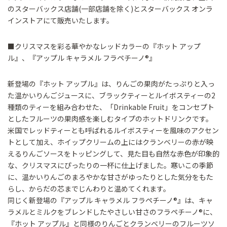
のスターバックス店舗(一部店舗を除く)とスターバックス オンラ
インストアにて販売いたします。
■クリスマスを彩る華やかなレッドカラーの『ホット アップ
ル』、『アップル キャラメル フラペチーノ®』
新登場の『ホット アップル』は、りんごの果肉がたっぷりと入っ
た温かいりんごジュースに、ブラックティーとルイボスティーの2
種類のティーを組み合わせた、「Drinkable Fruit」をコンセプト
としたフルーツの果肉感を楽しむタイプのホットドリンクです。
米国でレッドティーとも呼ばれるルイボスティーを風味のアクセン
トとして加え、ホイップクリームの上にはクランベリーの赤が映
えるりんごソースをトッピングして、見た目も自然な赤色が印象的
な、クリスマスにぴったりの一杯に仕上げました。寒いこの季節
に、温かいりんごのまろやかな甘さがゆったりとした気分をもた
らし、からだの芯までじんわりと温めてくれます。
同じく新登場の『アップル キャラメル フラペチーノ®』は、キャ
ラメルとミルクをブレンドしたやさしい甘さのフラペチーノ®に、
『ホット アップル』と同様のりんごとクランベリーのフルーツソ