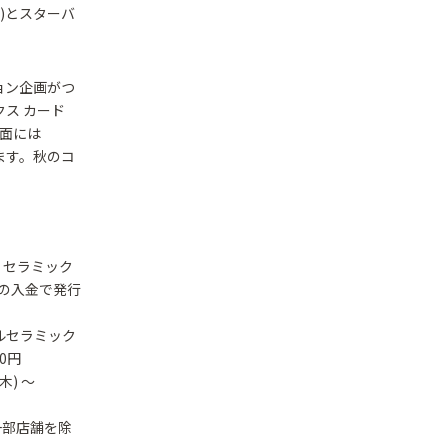
)とスターバ
ション企画がつ
ス カード
面には
います。秋のコ
 セラミック
上の入金で発行
ルセラミック
00円
木) ～
一部店舗を除