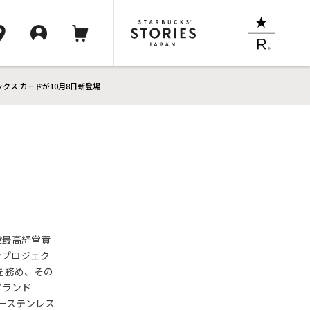
ーバックス カードが10月8日新登場
役最高経営責
インプロジェク
ーを務め、その
ブランド
ィーステンレス