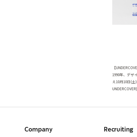
【UNDERCOV
1990年、デ
え10月10日(
UNDERCOVE
Company
Recruiting