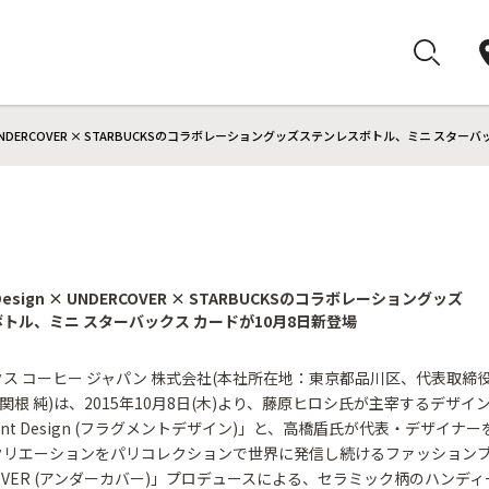
n × UNDERCOVER × STARBUCKSのコラボレーショングッズステンレスボトル、ミニ スタ
 Design × UNDERCOVER × STARBUCKSのコラボレーショングッズ
トル、ミニ スターバックス カードが10月8日新登場
ス コーヒー ジャパン 株式会社(本社所在地：東京都品川区、代表取締
)：関根 純)は、2015年10月8日(木)より、藤原ヒロシ氏が主宰するデザ
ment Design (フラグメントデザイン)」と、高橋盾氏が代表・デザイナ
クリエーションをパリコレクションで世界に発信し続けるファッション
COVER (アンダーカバー)」プロデュースによる、セラミック柄のハンデ