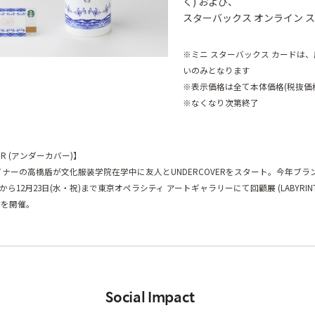
く) および、
スターバックス オンライン 
※ミニ スターバックス カードは
いのみとなります
※表示価格は全て本体価格(税抜価
※なくなり次第終了
ER (アンダーカバー)】
ザイナーの高橋盾が文化服装学院在学中に友人とUNDERCOVERをスタート。今年ブラ
土)から12月23日(水・祝)まで東京オペラシティ アートギャラリーにて回顧展 (LABYRINT
R)を開催。
Social Impact