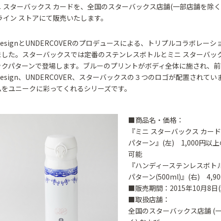
 スターバックス カードを、全国のスターバックス店舗(一部店舗を除く
ライン ストアにて販売いたします。
t DesignとUNDERCOVERのプロデュースによる、トリプルコラボレー
した。スターバックスでは定番のステンレスボトルとミニ スターバック
ックパターンで登場します。ブルーのプリントがボディ全体に施され、前
t Design、UNDERCOVER、スターバックスの３つのロゴが配置されて
ムをユニークに彩ってくれるシリーズです。
■商品名・価格：
『ミニ スターバックス カード
パターン』(左) 1,000円以
可能
『ハンディーステンレスボト
パターン(500ml)』(右) 4,9
■販売期間：2015年10月8日(
■取扱店舗：
全国のスターバックス店舗 (