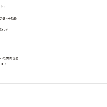
ストア
、店舗での取扱
格)です
ンド25周年を迎
H OF