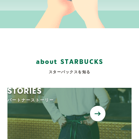
a
b
o
u
t
S
T
A
R
B
U
C
K
S
スターバックスを知る
STORIES
パートナーストーリー