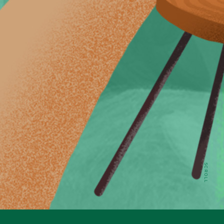
店舗開発
（コンストラクション）
マーケティング・
クリエイティブ
商品開発（フード）
サプライチェーン
経理財務
リテイルファイナンス
人事
（ビジネスパートナー）
パートナーが語る
スターバックス
SCROLL
（デジタル×テクノロジー）
パートナーの働く空間