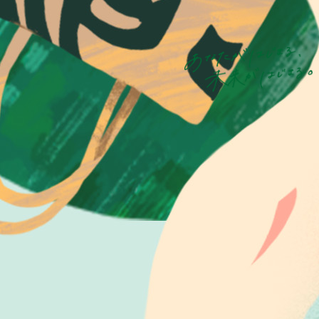
スターバックスでの
アルバイト
多様な世代の声を聴く
STORY01
（学生）
STORY02
（学生）
STORY03
（子育て世代）
STORY04
（子育て世代）
STORY05
（セカンドキャリア）
パートナーが語る
スターバックス