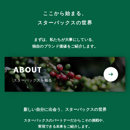
求める人物像
ここから始まる、
店舗外部中途採用
スターバックスの世界
まずは、私たちが大事にしている、
店舗中途採用TOP
独自のブランド価値をご紹介します。
地域で輝くパートナー
ABOUT
STORY01（鹿児島）
スターバックスを知る
STORY02（栃木）
STORY03（熊本）
新しい自分に出会う、スターバックスの世界
STORY04（東京）
スターバックスのパートナーだからこその挑戦や、
実現できる未来をご紹介します。