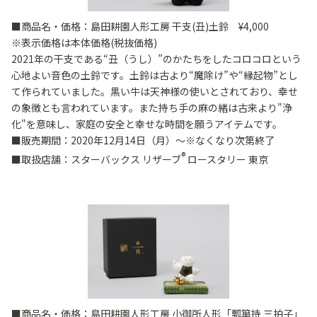
■商品名・価格：島田耕園人形工房 干支(丑)土鈴 ¥4,000
※表示価格は本体価格(税抜価格)
2021年の干支である“丑（うし）”のかたちをしたコロコロという
心地よい音色の土鈴です。土鈴は古より“魔除け”や“縁起物”とし
て作られていました。黒い牛は天神様の使いとされており、幸せ
の象徴とも言われています。また持ち手の麻の緒は古来より"浄
化"を意味し、家庭の安全と幸せな時間を願うアイテムです。
■販売期間：2020年12月14日（月）～※なくなり次第終了
®
■取扱店舗：スターバックス リザーブ
ロースタリー 東京
■商品名・価格：島田耕園人形工房 小御所人形「瓢箪持 三拍子」