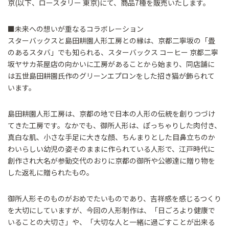
京(以下、ロースタリー 東京)にて、商品7種を販売いたします。
■未来への想いが重なるコラボレーション
スターバックスと島田耕園人形工房との縁は、京都二寧坂の「畳
のあるスタバ」でも知られる、スターバックス コーヒー 京都二寧
坂ヤサカ茶屋店の向かいに工房があることから始まり、同店舗に
は五世島田耕園氏作のグリーンエプロンをした招き猫が飾られて
います。
島田耕園人形工房は、京都の地で日本の人形の伝統を創りつづけ
てきた工房です。なかでも、御所人形は、ぽっちゃりした肉付き、
真白な肌、小さな手足に大きな顔、ちんまりとした目鼻立ちのか
わいらしい幼児の姿そのままに作られている人形で、江戸時代に
創作され大名が参勤交代のおりに京都の御所や公卿達に贈り物を
した返礼に贈られたもの。
御所人形そのものがおめでたいものであり、吉祥感を感じるつくり
を大切にしていますが、今回の人形制作は、「日ごろより健康で
いることの大切さ」や、「大切な人と一緒に過ごすことが出来る