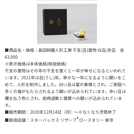
■商品名・価格：島田耕園人形工房 干支(丑)置物 白丑/赤丑 各
¥3,000
※表示価格は本体価格(税抜価格)
干支の置物はその年の干支を置くと一年が幸せになるといわれて
います。2021年は丑(うし)年。幸せな一年になるように願いをこ
めて、人形を制作しました。白い丑は富の象徴とされ、ご家庭へ
多くの福がもたらされるよう願いが込められています。赤い丑は
魔を払う色とされ、疫病退散と健康への願いが込められていま
す。
■販売期間：2020年12月14日（月）～※なくなり次第終了
®
■取扱店舗：スターバックス リザーブ
ロースタリー 東京