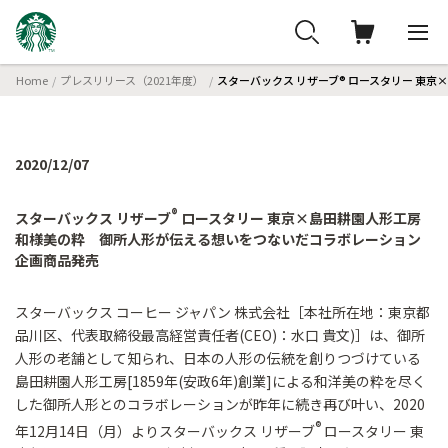
Home
プレスリリース（2021年度）
スターバックス リザーブ® ロースタリー 東
2020/12/07
®
スターバックス リザーブ
ロースタリー 東京×島田耕園人形工房
和様美の粋 御所人形が伝える想いをつないだコラボレーション
企画商品発売
スターバックス コーヒー ジャパン 株式会社［本社所在地：東京都
品川区、代表取締役最高経営責任者(CEO)：水口 貴文)］は、御所
人形の老舗として知られ、日本の人形の伝統を創りつづけている
島田耕園人形工房[1859年(安政6年)創業]による和洋美の粋を尽く
した御所人形とのコラボレーションが昨年に続き再び叶い、2020
®
年12月14日（月）よりスターバックス リザーブ
ロースタリー 東