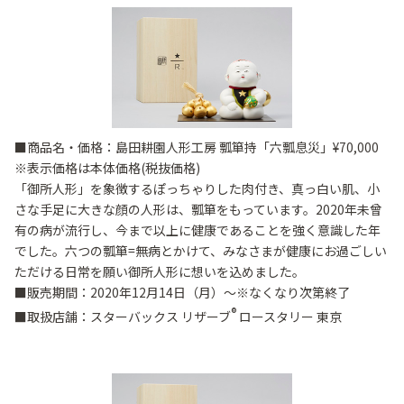
■商品名・価格：島田耕園人形工房 瓢箪持「六瓢息災」¥70,000
※表示価格は本体価格(税抜価格)
「御所人形」を象徴するぽっちゃりした肉付き、真っ白い肌、小
さな手足に大きな顔の人形は、瓢箪をもっています。2020年未曾
有の病が流行し、今まで以上に健康であることを強く意識した年
でした。六つの瓢箪=無病とかけて、みなさまが健康にお過ごしい
ただける日常を願い御所人形に想いを込めました。
■販売期間：2020年12月14日（月）～※なくなり次第終了
®
■取扱店舗：スターバックス リザーブ
ロースタリー 東京