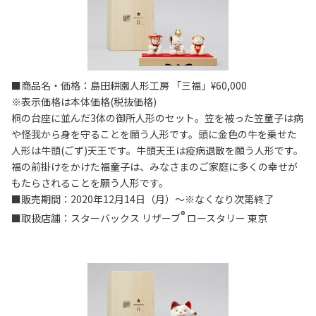
■商品名・価格：島田耕園人形工房 「三福」¥60,000
※表示価格は本体価格(税抜価格)
桐の台座に並んだ3体の御所人形のセット。笠を被った笠童子は病
や怪我から身を守ることを願う人形です。頭に金色の牛を乗せた
人形は牛頭(ごず)天王です。牛頭天王は疫病退散を願う人形です。
福の前掛けをかけた福童子は、みなさまのご家庭に多くの幸せが
もたらされることを願う人形です。
■販売期間：2020年12月14日（月）～※なくなり次第終了
®
■取扱店舗：スターバックス リザーブ
ロースタリー 東京