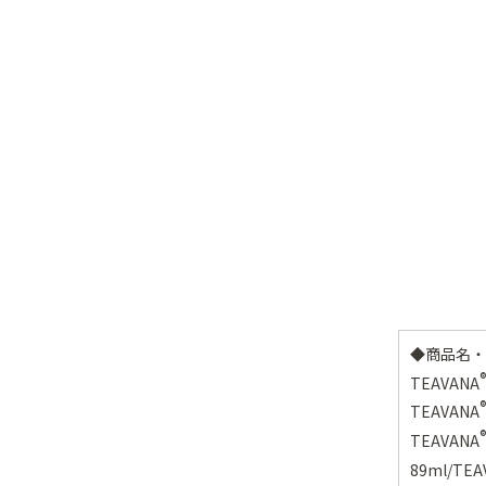
◆商品名・
®
TEAVANA
®
TEAVANA
®
TEAVANA
89ml/TEA