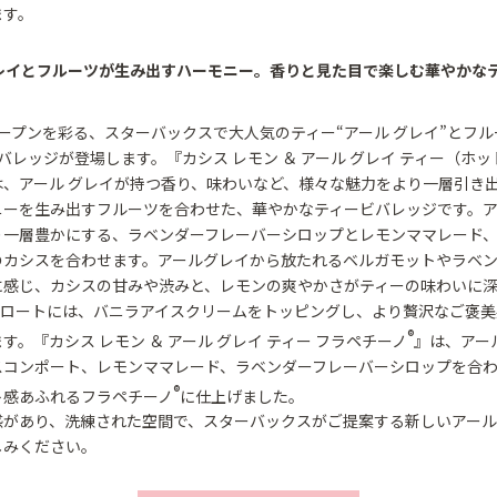
ます。
グレイとフルーツが生み出すハーモニー。香りと見た目で楽しむ華やかな
ープンを彩る、スターバックスで大人気のティー“アール グレイ”とフ
バレッジが登場します。『カシス レモン ＆ アール グレイ ティー（ホッ
は、アール グレイが持つ香り、味わいなど、様々な魅力をより一層引き
ニーを生み出すフルーツを合わせた、華やかなティービバレッジです。ア
り一層豊かにする、ラベンダーフレーバーシロップとレモンママレード
のカシスを合わせます。アールグレイから放たれるベルガモットやラベ
に感じ、カシスの甘みや渋みと、レモンの爽やかさがティーの味わいに
フロートには、バニラアイスクリームをトッピングし、より贅沢なご褒美
®
す。『カシス レモン ＆ アール グレイ ティー フラペチーノ
』は、アール
スコンポート、レモンママレード、ラベンダーフレーバーシロップを合
®
ト感あふれるフラペチーノ
に仕上げました。
感があり、洗練された空間で、スターバックスがご提案する新しいアール
しみください。