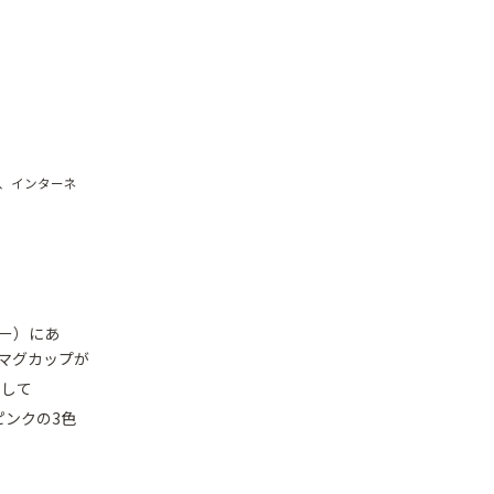
、インターネ
ー）にあ
マグカップが
そして
ンクの3色