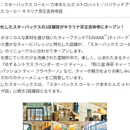
：スターバックス コーヒー 六本木ヒルズ メトロハット／ハリウッドプ
ス コーヒー キラリナ京王吉祥寺店
特化したスターバックスの2店舗目がキラリナ京王吉祥寺にオープン！
™
ボタニカルな素材を選び抜いたティーブランドTEAVANA
(ティバーナ
り豊かなティービバレッジに特化した店舗が、「スターバックス コーヒ
店」のリニューアルに合わせてオープンします。
りを感じていただける洗練された空間の中で、楽しく、心あたたまるテ
『ゆず & シトラス ラベンダー セージ ティー』、『和三盆 抹茶 ティー
& パッション ティー フラペチーノ』など、ティーの魅力をよりお楽しみ
こだわりのティーメニューをご用意しています。
したスターバックスは、「スターバックス コーヒー 六本木ヒルズ メト
ラザ店」に続き2店舗目となります。