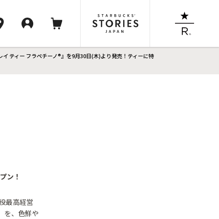
レイ ティー フラペチーノ®』を9月30日(木)より発売！ティーに特
ープン！
締役最高経営
」を、色鮮や