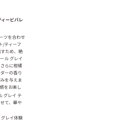
ティービバレ
ルーツを合わせ
ト/ティーフ
出すため、絶
ール グレイ
、さらに柑橘
ンダーの香り
深みを与えま
感をお楽し
 グレイ テ
わせて、華や
 グレイ体験