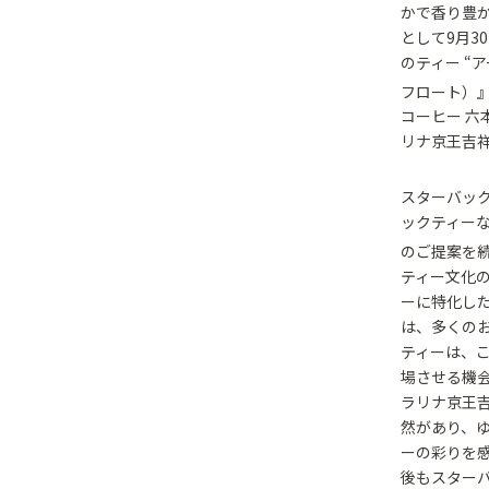
かで香り豊
として9月3
のティー “
フロート）』
コーヒー 六
リナ京王吉
スターバッ
ックティー
のご提案を
ティー文化の
ーに特化した
は、多くの
ティーは、
場させる機
ラリナ京王
然があり、
ーの彩りを
後もスター