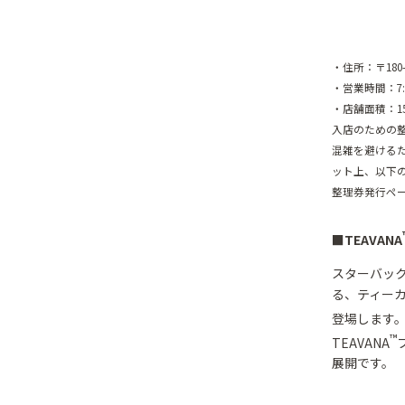
・住所：〒180-
・営業時間：7:
・店舗面積：157
入店のための
混雑を避ける
ット上、以下の
整理券発行ペ
■TEAVANA
スターバック
る、ティー
登場します。
™
TEAVANA
展開です。