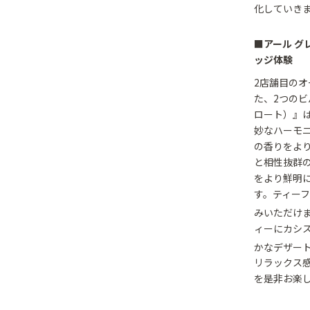
化していき
■アール 
ッジ体験
2店舗目のオ
た、2つのビ
ロート）』
妙なハーモ
の香りをよ
と相性抜群
をより鮮明
す。ティー
みいただけま
ィーにカシ
かなデザー
リラックス
を是非お楽