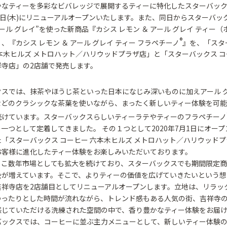
かなティーを多彩なビバレッジで展開するティーに特化したスターバック
0日(木)にリニューアルオープンいたします。また、同日からスターバッ
アール グレイ”を使った新商品『カシス レモン ＆ アール グレイ ティー（
®
、『カシス レモン ＆ アール グレイ ティー フラペチーノ
』を、「スタ
本木ヒルズ メトロハット／ハリウッドプラザ店」と「スターバックス コ
祥寺店」の2店舗で発売します。
クスでは、抹茶やほうじ茶といった日本になじみ深いものに加えアール 
などのクラシックな茶葉を使いながら、まったく新しいティー体験を可
続けています。スターバックスらしいティーラテやティーのフラペチーノ
一つとして定着してきました。 その１つとして2020年7月1日にオー
「スターバックス コーヒー 六本木ヒルズ メトロハット／ハリウッド
お客様に進化したティー体験をお楽しみいただいております。
ここ数年市場としても拡大を続けており、スターバックスでも期間限定
会が増えています。そこで、よりティーの価値を広げていきたいという想
吉祥寺店を2店舗目としてリニューアルオープンします。立地は、リラッ
ゆったりとした時間が流れながら、トレンド感もある人気の街、吉祥寺
感じていただける洗練された空間の中で、香り豊かなティー体験をお届
バックスでは、コーヒーに並ぶ主力メニューとして、新しいティー体験