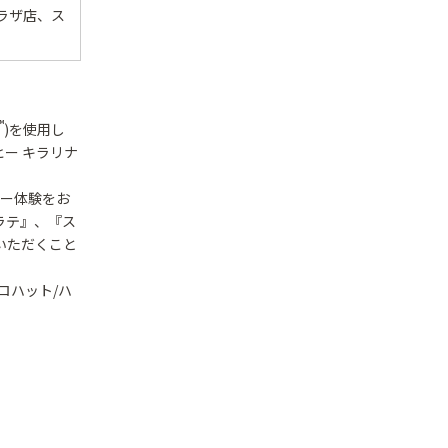
ラザ店、ス
™
)を使用し
ー キラリナ
ィー体験をお
 ラテ』、『ス
いただくこと
ロハット/ハ