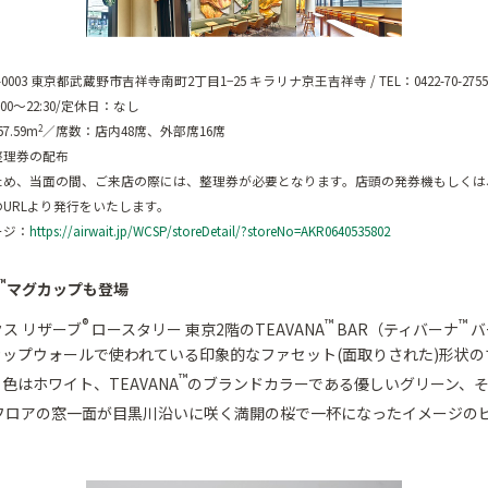
0003 東京都武蔵野市吉祥寺南町2丁目1−25 キラリナ京王吉祥寺 / TEL：0422-70-2755
00～22:30/定休日：なし
.59m
／席数：店内48席、外部席16席
2
整理券の配布
ため、当面の間、ご来店の際には、整理券が必要となります。店頭の発券機もしくは
URLより発行をいたします。
ージ：
https://airwait.jp/WCSP/storeDetail/?storeNo=AKR0640535802
™
マグカップも登場
®
™
™
ス リザーブ
ロースタリー 東京2階のTEAVANA
BAR（ティバーナ
バ
カップウォールで使われている印象的なファセット(面取りされた)形状の
™
色はホワイト、TEAVANA
のブランドカラーである優しいグリーン、
フロアの窓一面が目黒川沿いに咲く満開の桜で一杯になったイメージのピ