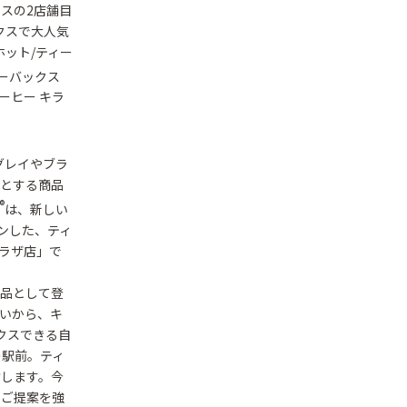
スの2店舗目
クスで大人気
ホット/ティー
ーバックス
ーヒー キラ
グレイやブラ
能とする商品
®
は、新しい
プンした、ティ
プラザ店」で
商品として登
いから、キ
クスできる自
の駅前。ティ
けします。今
のご提案を強